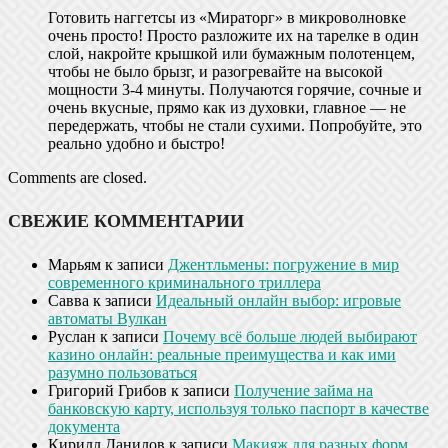
Готовить наггетсы из «Мираторг» в микроволновке
очень просто! Просто разложите их на тарелке в один
слой, накройте крышкой или бумажным полотенцем,
чтобы не было брызг, и разогревайте на высокой
мощности 3-4 минуты. Получаются горячие, сочные и
очень вкусные, прямо как из духовки, главное — не
передержать, чтобы не стали сухими. Попробуйте, это
реально удобно и быстро!
Comments are closed.
СВЕЖИЕ КОММЕНТАРИИ
Марьям
к записи
Джентльмены: погружение в мир
современного криминального триллера
Савва
к записи
Идеальный онлайн выбор: игровые
автоматы Вулкан
Руслан
к записи
Почему всё больше людей выбирают
казино онлайн: реальные преимущества и как ими
разумно пользоваться
Григорий Грибов
к записи
Получение займа на
банковскую карту, используя только паспорт в качестве
документа
Кирилл Данилов
к записи
Макияж для разных форм