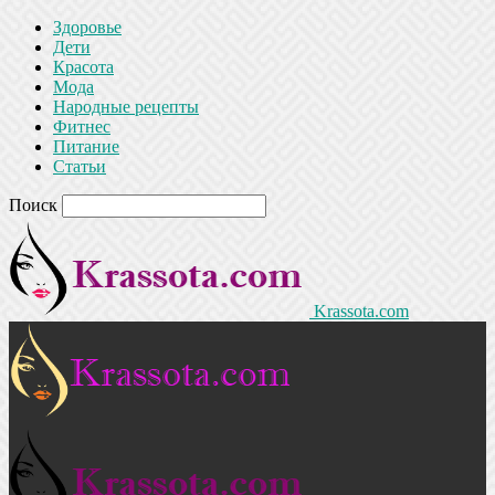
Здоровье
Дети
Красота
Мода
Народные рецепты
Фитнес
Питание
Статьи
Поиск
Krassota.com