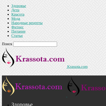
Здоровье
Дети
Красота
Мода
Народные рецепты
Фитнес
Питание
Статьи
Поиск
Krassota.com
Здоровье