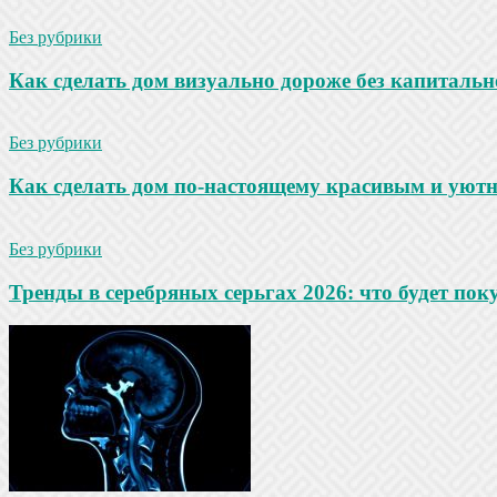
Без рубрики
Как сделать дом визуально дороже без капитальн
Без рубрики
Как сделать дом по-настоящему красивым и уют
Без рубрики
Тренды в серебряных серьгах 2026: что будет по