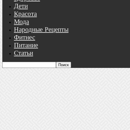
Дети
Красота
Мода
Народные Рецепты
Фитнес
Питание
Статьи