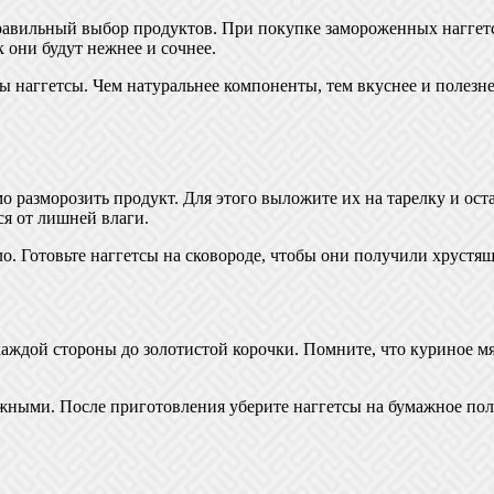
авильный выбор продуктов. При покупке замороженных наггетсо
к они будут нежнее и сочнее.
 наггетсы. Чем натуральнее компоненты, тем вкуснее и полезне
 разморозить продукт. Для этого выложите их на тарелку и оста
я от лишней влаги.
сло. Готовьте наггетсы на сковороде, чтобы они получили хруст
каждой стороны до золотистой корочки. Помните, что куриное м
жными. После приготовления уберите наггетсы на бумажное поло