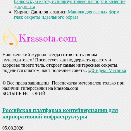
банковскую карту, используя только паспорт в качестве
документа
Кирилл Данилов
к записи
Макияж для разных форм
глаз: секреты идеального образа
Наш женский журнал всегда готов стать твоим
путеводителем! Посоветует как поддержать красоту и
здоровье твоего тела, откроет самые интересные секреты,
поделится опытом, даст полезные советы.
© Все права защищены. Перепечатка материалов только при
наличии гиперссылки на krassota.com
БОЛЬШЕ ИСТОРИЙ
Российская платформа контейнеризации для
корпоративной инфраструктуры
05.08.2026