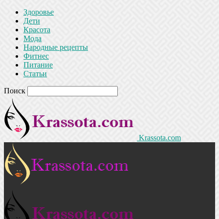
Здоровье
Дети
Красота
Мода
Народные рецепты
Фитнес
Питание
Статьи
Поиск
Krassota.com