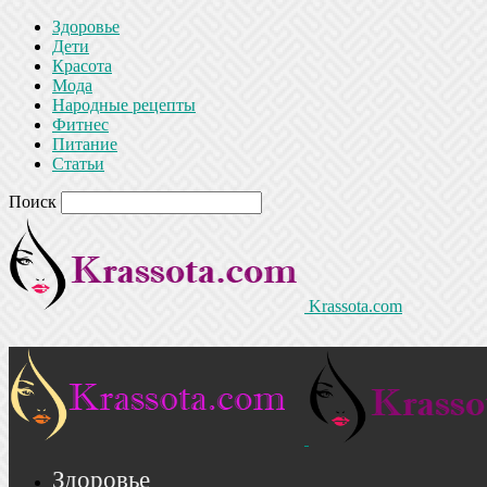
Здоровье
Дети
Красота
Мода
Народные рецепты
Фитнес
Питание
Статьи
Поиск
Krassota.com
Здоровье