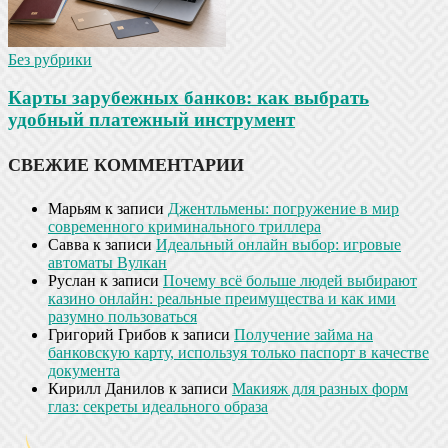
Без рубрики
Карты зарубежных банков: как выбрать
удобный платежный инструмент
СВЕЖИЕ КОММЕНТАРИИ
Марьям
к записи
Джентльмены: погружение в мир
современного криминального триллера
Савва
к записи
Идеальный онлайн выбор: игровые
автоматы Вулкан
Руслан
к записи
Почему всё больше людей выбирают
казино онлайн: реальные преимущества и как ими
разумно пользоваться
Григорий Грибов
к записи
Получение займа на
банковскую карту, используя только паспорт в качестве
документа
Кирилл Данилов
к записи
Макияж для разных форм
глаз: секреты идеального образа