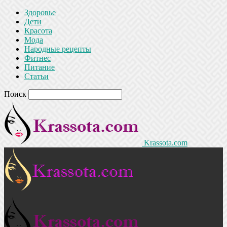
Здоровье
Дети
Красота
Мода
Народные рецепты
Фитнес
Питание
Статьи
Поиск
Krassota.com