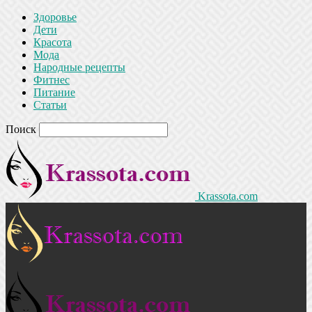
Здоровье
Дети
Красота
Мода
Народные рецепты
Фитнес
Питание
Статьи
Поиск
Krassota.com