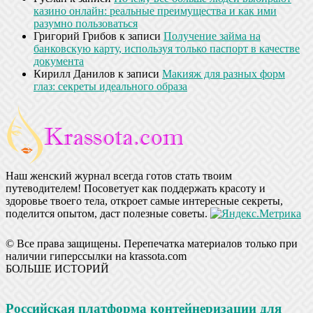
казино онлайн: реальные преимущества и как ими
разумно пользоваться
Григорий Грибов
к записи
Получение займа на
банковскую карту, используя только паспорт в качестве
документа
Кирилл Данилов
к записи
Макияж для разных форм
глаз: секреты идеального образа
Наш женский журнал всегда готов стать твоим
путеводителем! Посоветует как поддержать красоту и
здоровье твоего тела, откроет самые интересные секреты,
поделится опытом, даст полезные советы.
© Все права защищены. Перепечатка материалов только при
наличии гиперссылки на krassota.com
БОЛЬШЕ ИСТОРИЙ
Российская платформа контейнеризации для