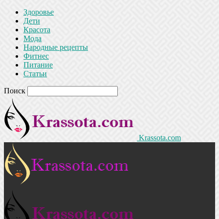
Здоровье
Дети
Красота
Мода
Народные рецепты
Фитнес
Питание
Статьи
Поиск
Krassota.com