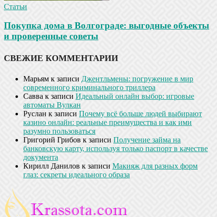
Статьи
Покупка дома в Волгограде: выгодные объекты
и проверенные советы
СВЕЖИЕ КОММЕНТАРИИ
Марьям
к записи
Джентльмены: погружение в мир
современного криминального триллера
Савва
к записи
Идеальный онлайн выбор: игровые
автоматы Вулкан
Руслан
к записи
Почему всё больше людей выбирают
казино онлайн: реальные преимущества и как ими
разумно пользоваться
Григорий Грибов
к записи
Получение займа на
банковскую карту, используя только паспорт в качестве
документа
Кирилл Данилов
к записи
Макияж для разных форм
глаз: секреты идеального образа