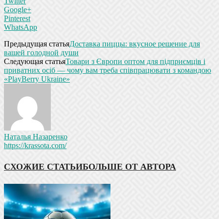
Twitter
Google+
Pinterest
WhatsApp
Предыдущая статья
Доставка пиццы: вкусное решение для
вашей голодной души
Следующая статья
Товари з Європи оптом для підприємців і
приватних осіб — чому вам треба співпрацювати з командою
«PlayBerry Ukraine»
Наталья Назаренко
https://krassota.com/
СХОЖИЕ СТАТЬИ
БОЛЬШЕ ОТ АВТОРА