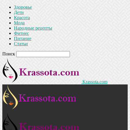
Здоровье
Дети
Красота
Мода
Народные рецепты
Фитнес
Питание
Статьи
Поиск
Krassota.com