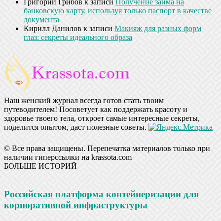
Григорий Грибов
к записи
Получение займа на
банковскую карту, используя только паспорт в качестве
документа
Кирилл Данилов
к записи
Макияж для разных форм
глаз: секреты идеального образа
Наш женский журнал всегда готов стать твоим
путеводителем! Посоветует как поддержать красоту и
здоровье твоего тела, откроет самые интересные секреты,
поделится опытом, даст полезные советы.
© Все права защищены. Перепечатка материалов только при
наличии гиперссылки на krassota.com
БОЛЬШЕ ИСТОРИЙ
Российская платформа контейнеризации для
корпоративной инфраструктуры