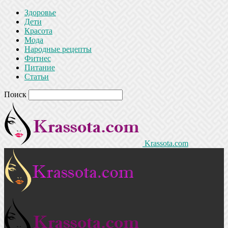
Здоровье
Дети
Красота
Мода
Народные рецепты
Фитнес
Питание
Статьи
Поиск
Krassota.com