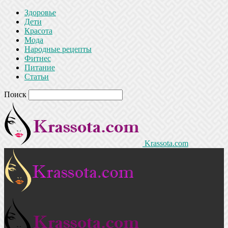
Здоровье
Дети
Красота
Мода
Народные рецепты
Фитнес
Питание
Статьи
Поиск
Krassota.com