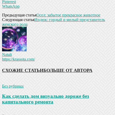
Pinterest
WhatsApp
Предыдущая статья
Осел: забытое прекрасное животное
Следующая статья
Индюк: гордый и милый представитель
женского рода
Natali
https://krassota.com/
СХОЖИЕ СТАТЬИ
БОЛЬШЕ ОТ АВТОРА
Без рубрики
Как сделать дом визуально дороже без
капитального ремонта