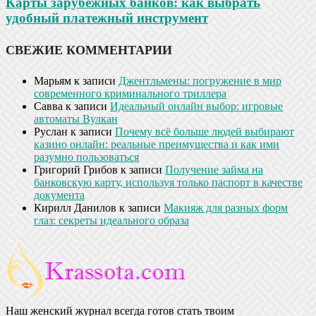
Карты зарубежных банков: как выбрать
удобный платежный инструмент
СВЕЖИЕ КОММЕНТАРИИ
Марьям
к записи
Джентльмены: погружение в мир
современного криминального триллера
Савва
к записи
Идеальный онлайн выбор: игровые
автоматы Вулкан
Руслан
к записи
Почему всё больше людей выбирают
казино онлайн: реальные преимущества и как ими
разумно пользоваться
Григорий Грибов
к записи
Получение займа на
банковскую карту, используя только паспорт в качестве
документа
Кирилл Данилов
к записи
Макияж для разных форм
глаз: секреты идеального образа
Наш женский журнал всегда готов стать твоим