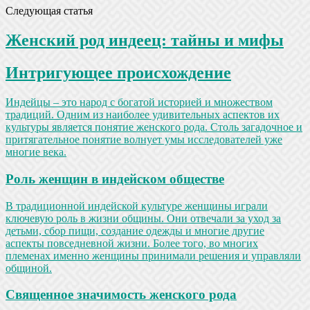
Следующая статья
Женский род индеец: тайны и мифы
Интригующее происхождение
Индейцы – это народ с богатой историей и множеством
традиций. Одним из наиболее удивительных аспектов их
культуры является понятие женского рода. Столь загадочное и
притягательное понятие волнует умы исследователей уже
многие века.
Роль женщин в индейском обществе
В традиционной индейской культуре женщины играли
ключевую роль в жизни общины. Они отвечали за уход за
детьми, сбор пищи, создание одежды и многие другие
аспекты повседневной жизни. Более того, во многих
племенах именно женщины принимали решения и управляли
общиной.
Священное значимость женского рода