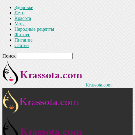
Здоровье
Дети
Красота
Мода
Народные рецепты
Фитнес
Питание
Статьи
Поиск
Krassota.com