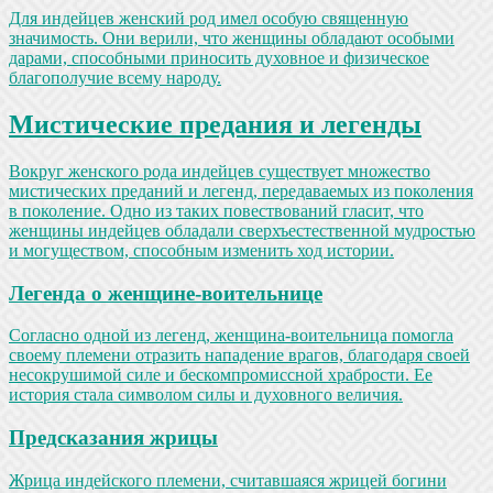
Для индейцев женский род имел особую священную
значимость. Они верили, что женщины обладают особыми
дарами, способными приносить духовное и физическое
благополучие всему народу.
Мистические предания и легенды
Вокруг женского рода индейцев существует множество
мистических преданий и легенд, передаваемых из поколения
в поколение. Одно из таких повествований гласит, что
женщины индейцев обладали сверхъестественной мудростью
и могуществом, способным изменить ход истории.
Легенда о женщине-воительнице
Согласно одной из легенд, женщина-воительница помогла
своему племени отразить нападение врагов, благодаря своей
несокрушимой силе и бескомпромиссной храбрости. Ее
история стала символом силы и духовного величия.
Предсказания жрицы
Жрица индейского племени, считавшаяся жрицей богини