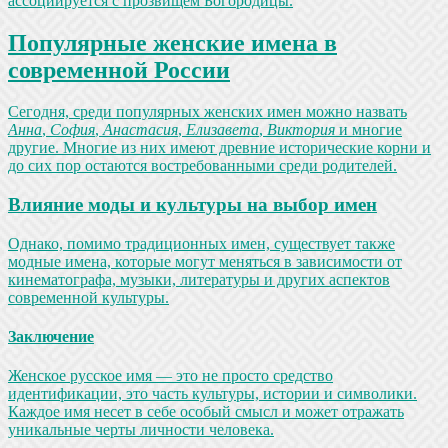
ассоциируется с прозвищем Богородицы.
Популярные женские имена в
современной России
Сегодня, среди популярных женских имен можно назвать
Анна
,
София
,
Анастасия
,
Елизавета
,
Виктория
и многие
другие. Многие из них имеют древние исторические корни и
до сих пор остаются востребованными среди родителей.
Влияние моды и культуры на выбор имен
Однако, помимо традиционных имен, существует также
модные имена, которые могут меняться в зависимости от
кинематографа, музыки, литературы и других аспектов
современной культуры.
Заключение
Женское русское имя — это не просто средство
идентификации, это часть культуры, истории и символики.
Каждое имя несет в себе особый смысл и может отражать
уникальные черты личности человека.