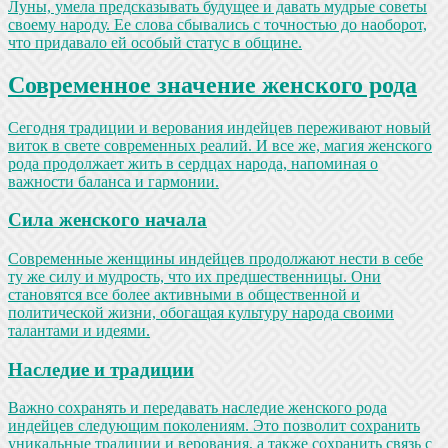
Луны, умела предсказывать будущее и давать мудрые советы
своему народу. Ее слова сбывались с точностью до наоборот,
что придавало ей особый статус в общине.
Современное значение женского рода
Сегодня традиции и верования индейцев переживают новый
виток в свете современных реалий. И все же, магия женского
рода продолжает жить в сердцах народа, напоминая о
важности баланса и гармонии.
Сила женского начала
Современные женщины индейцев продолжают нести в себе
ту же силу и мудрость, что их предшественницы. Они
становятся все более активными в общественной и
политической жизни, обогащая культуру народа своими
талантами и идеями.
Наследие и традиции
Важно сохранять и передавать наследие женского рода
индейцев следующим поколениям. Это позволит сохранить
уникальные традиции и верования, а также сохранить связь с