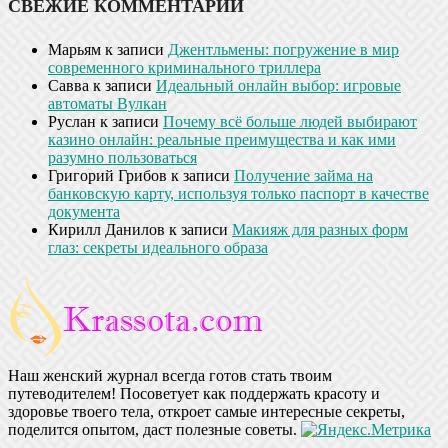
СВЕЖИЕ КОММЕНТАРИИ
Марьям
к записи
Джентльмены: погружение в мир
современного криминального триллера
Савва
к записи
Идеальный онлайн выбор: игровые
автоматы Вулкан
Руслан
к записи
Почему всё больше людей выбирают
казино онлайн: реальные преимущества и как ими
разумно пользоваться
Григорий Грибов
к записи
Получение займа на
банковскую карту, используя только паспорт в качестве
документа
Кирилл Данилов
к записи
Макияж для разных форм
глаз: секреты идеального образа
Наш женский журнал всегда готов стать твоим
путеводителем! Посоветует как поддержать красоту и
здоровье твоего тела, откроет самые интересные секреты,
поделится опытом, даст полезные советы.