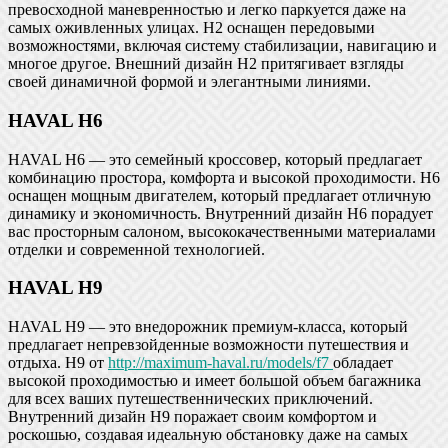
превосходной маневренностью и легко паркуется даже на
самых оживленных улицах. H2 оснащен передовыми
возможностями, включая систему стабилизации, навигацию и
многое другое. Внешний дизайн H2 притягивает взгляды
своей динамичной формой и элегантными линиями.
HAVAL H6
HAVAL H6 — это семейный кроссовер, который предлагает
комбинацию простора, комфорта и высокой проходимости. H6
оснащен мощным двигателем, который предлагает отличную
динамику и экономичность. Внутренний дизайн H6 порадует
вас просторным салоном, высококачественными материалами
отделки и современной технологией.
HAVAL H9
HAVAL H9 — это внедорожник премиум-класса, который
предлагает непревзойденные возможности путешествия и
отдыха. H9 от
http://maximum-haval.ru/models/f7
обладает
высокой проходимостью и имеет большой объем багажника
для всех ваших путешественнических приключений.
Внутренний дизайн H9 поражает своим комфортом и
роскошью, создавая идеальную обстановку даже на самых