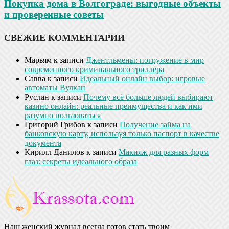
Покупка дома в Волгограде: выгодные объекты
и проверенные советы
СВЕЖИЕ КОММЕНТАРИИ
Марьям
к записи
Джентльмены: погружение в мир
современного криминального триллера
Савва
к записи
Идеальный онлайн выбор: игровые
автоматы Вулкан
Руслан
к записи
Почему всё больше людей выбирают
казино онлайн: реальные преимущества и как ими
разумно пользоваться
Григорий Грибов
к записи
Получение займа на
банковскую карту, используя только паспорт в качестве
документа
Кирилл Данилов
к записи
Макияж для разных форм
глаз: секреты идеального образа
Наш женский журнал всегда готов стать твоим