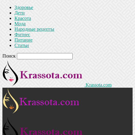
Здоровье
Дети
Красота
Мода
Народные рецепты
Фитнес
Питание
Статьи
Поиск
Krassota.com