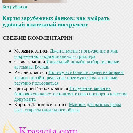
Без рубрики
Карты зарубежных банков: как выбрать
удобный платежный инструмент
СВЕЖИЕ КОММЕНТАРИИ
Марьям
к записи
Джентльмены: погружение в мир
современного криминального триллера
Савва
к записи
Идеальный онлайн выбор: игровые
автоматы Вулкан
Руслан
к записи
Почему всё больше людей выбирают
казино онлайн: реальные преимущества и как ими
разумно пользоваться
Григорий Грибов
к записи
Получение займа на
банковскую карту, используя только паспорт в качестве
документа
Кирилл Данилов
к записи
Макияж для разных форм
глаз: секреты идеального образа