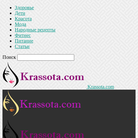
Здоровье
Дети
Красота
Мода
Народные рецепты
Фитнес
Питание
Статьи
Поиск
Krassota.com