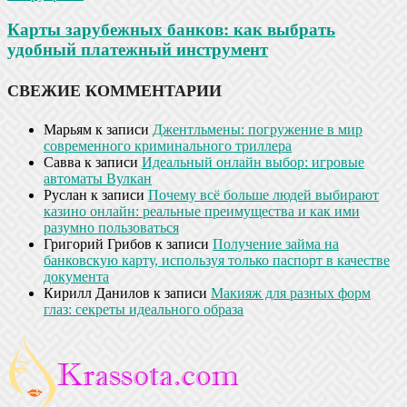
Карты зарубежных банков: как выбрать
удобный платежный инструмент
СВЕЖИЕ КОММЕНТАРИИ
Марьям
к записи
Джентльмены: погружение в мир
современного криминального триллера
Савва
к записи
Идеальный онлайн выбор: игровые
автоматы Вулкан
Руслан
к записи
Почему всё больше людей выбирают
казино онлайн: реальные преимущества и как ими
разумно пользоваться
Григорий Грибов
к записи
Получение займа на
банковскую карту, используя только паспорт в качестве
документа
Кирилл Данилов
к записи
Макияж для разных форм
глаз: секреты идеального образа