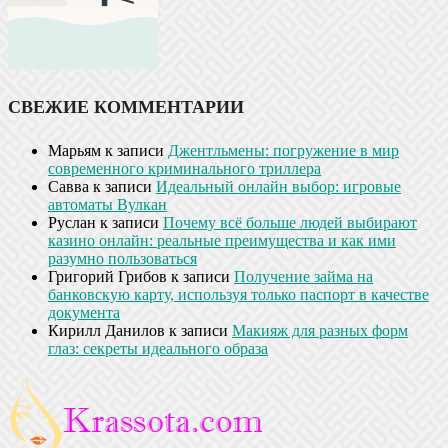
СВЕЖИЕ КОММЕНТАРИИ
Марьям
к записи
Джентльмены: погружение в мир
современного криминального триллера
Савва
к записи
Идеальный онлайн выбор: игровые
автоматы Вулкан
Руслан
к записи
Почему всё больше людей выбирают
казино онлайн: реальные преимущества и как ими
разумно пользоваться
Григорий Грибов
к записи
Получение займа на
банковскую карту, используя только паспорт в качестве
документа
Кирилл Данилов
к записи
Макияж для разных форм
глаз: секреты идеального образа