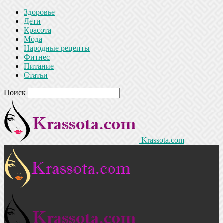
Здоровье
Дети
Красота
Мода
Народные рецепты
Фитнес
Питание
Статьи
Поиск
Krassota.com