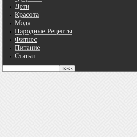
Дети
Красота
Мода
Народные Рецепты
Фитнес
Питание
Статьи