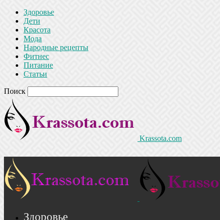
Здоровье
Дети
Красота
Мода
Народные рецепты
Фитнес
Питание
Статьи
Поиск
Krassota.com
Здоровье