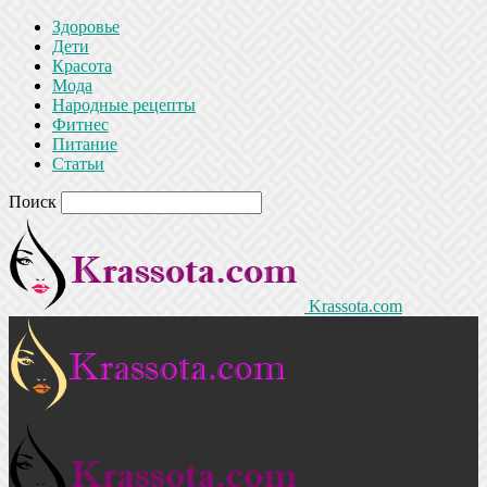
Здоровье
Дети
Красота
Мода
Народные рецепты
Фитнес
Питание
Статьи
Поиск
Krassota.com