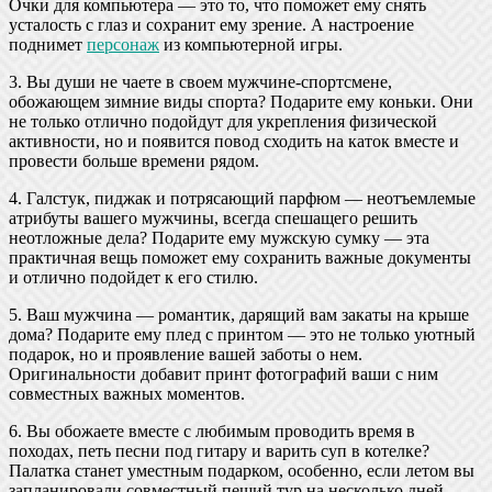
Очки для компьютера — это то, что поможет ему снять
усталость с глаз и сохранит ему зрение. А настроение
поднимет
персонаж
из компьютерной игры.
3. Вы души не чаете в своем мужчине-спортсмене,
обожающем зимние виды спорта? Подарите ему коньки. Они
не только отлично подойдут для укрепления физической
активности, но и появится повод сходить на каток вместе и
провести больше времени рядом.
4. Галстук, пиджак и потрясающий парфюм — неотъемлемые
атрибуты вашего мужчины, всегда спешащего решить
неотложные дела? Подарите ему мужскую сумку — эта
практичная вещь поможет ему сохранить важные документы
и отлично подойдет к его стилю.
5. Ваш мужчина — романтик, дарящий вам закаты на крыше
дома? Подарите ему плед с принтом — это не только уютный
подарок, но и проявление вашей заботы о нем.
Оригинальности добавит принт фотографий ваши с ним
совместных важных моментов.
6. Вы обожаете вместе с любимым проводить время в
походах, петь песни под гитару и варить суп в котелке?
Палатка станет уместным подарком, особенно, если летом вы
запланировали совместный пеший тур на несколько дней.