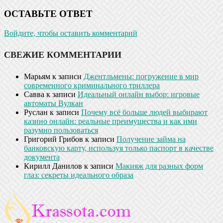
ОСТАВЬТЕ ОТВЕТ
Войдите, чтобы оставить комментарий
СВЕЖИЕ КОММЕНТАРИИ
Марьям
к записи
Джентльмены: погружение в мир
современного криминального триллера
Савва
к записи
Идеальный онлайн выбор: игровые
автоматы Вулкан
Руслан
к записи
Почему всё больше людей выбирают
казино онлайн: реальные преимущества и как ими
разумно пользоваться
Григорий Грибов
к записи
Получение займа на
банковскую карту, используя только паспорт в качестве
документа
Кирилл Данилов
к записи
Макияж для разных форм
глаз: секреты идеального образа