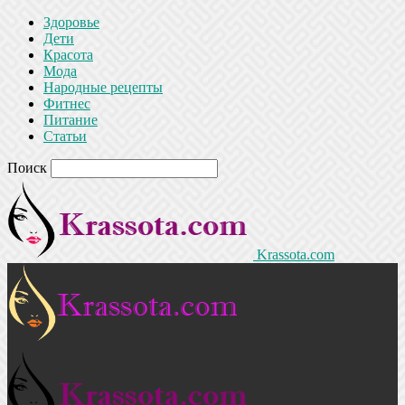
Здоровье
Дети
Красота
Мода
Народные рецепты
Фитнес
Питание
Статьи
Поиск
Krassota.com