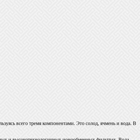
уясь всего тремя компонентами. Это солод, ячмень и вода. В
ельных и высокотехнологичных ионообменных фильтрах. Вода,