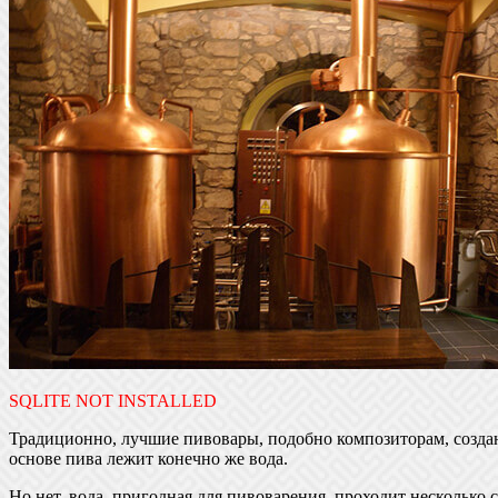
SQLITE NOT INSTALLED
Традиционно, лучшие пивовары, подобно композиторам, создаю
основе пива лежит конечно же вода.
Но нет, вода, пригодная для пивоварения, проходит несколько