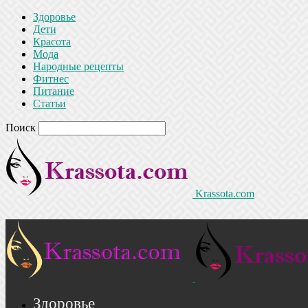
Здоровье
Дети
Красота
Мода
Народные рецепты
Фитнес
Питание
Статьи
Поиск
Krassota.com
Здоровье