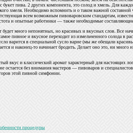
 букет пива. 2 других компонента, это солод и хмель. Для кажд
ого хмеля. Необходимо вспомнить и о таком важной составной ч
тствующая всем возможным пивоваровским стандартам, известне
истота и опытные работники — также необходимые составляющие
 будет много непонятных, но красивых и вкусных слов. Все начин
е самое пивное и вкусное переходит из измельченного солода в р
Сусло варится в специальной сусло варне (мы же обещали красив
ется и наконец-то начинает бродить. Делает оно это, ни много н
ый вкус и классический аромат характерный для настоящих лог
не остается без внимания мастеров — пивоваров и специалистов 
второв этой пивной симфонии.
собенности процедуры