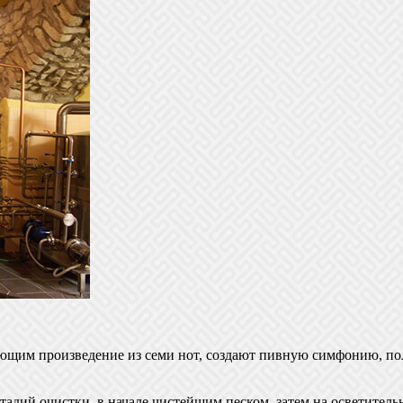
щим произведение из семи нот, создают пивную симфонию, польз
 стадий очистки, в начале чистейшим песком, затем на осветит