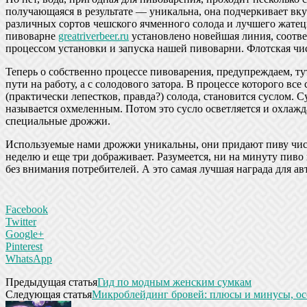
получающаяся в результате — уникальна, она подчеркивает вкус
различных сортов чешского ячменного солода и лучшего жатецк
пивоварне
greatriverbeer.ru
установлено новейшая линия, соотве
процессом установки и запуска нашей пивоварни. Флотская ч
Теперь о собственно процессе пивоварения, предупреждаем, тут
пути на работу, а с солодового затора. В процессе которого вс
(практически лепестков, правда?) солода, становится суслом. 
называется охмеленным. Потом это сусло осветляется и охлажда
специальные дрожжи.
Используемые нами дрожжи уникальны, они придают пиву чист
неделю и еще три дображивает. Разумеется, ни на минуту пиво 
без внимания потребителей. А это самая лучшая награда для а
Facebook
Twitter
Google+
Pinterest
WhatsApp
Предыдущая статья
Гид по модным женским сумкам
Следующая статья
Микроблейдинг бровей: плюсы и минусы, о