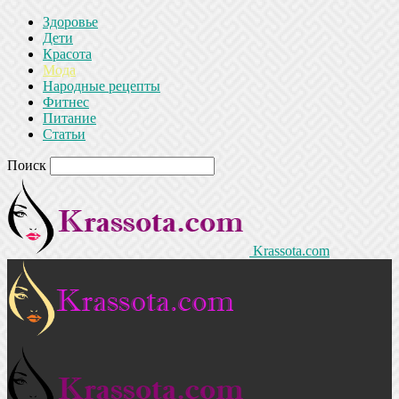
Здоровье
Дети
Красота
Мода
Народные рецепты
Фитнес
Питание
Статьи
Поиск
Krassota.com