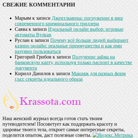
СВЕЖИЕ КОММЕНТАРИИ
Марьям
к записи
Джентльмены: погружение в мир
современного криминального триллера
Савва
к записи
Идеальный онлайн выбор: игровые
автоматы Вулкан
Руслан
к записи
Почему всё больше людей выбирают
казино онлайн: реальные преимущества и как ими
разумно пользоваться
Григорий Грибов
к записи
Получение займа на
банковскую карту, используя только паспорт в качестве
документа
Кирилл Данилов
к записи
Макияж для разных форм
глаз: секреты идеального образа
Наш женский журнал всегда готов стать твоим
путеводителем! Посоветует как поддержать красоту и
здоровье твоего тела, откроет самые интересные секреты,
поделится опытом, даст полезные советы.