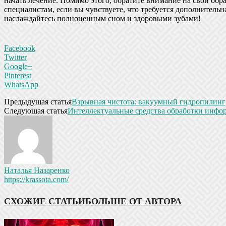
начать лечение. Помимо этого, обратите внимание на свой обра
специалистам, если вы чувствуете, что требуется дополнитель
наслаждайтесь полноценным сном и здоровыми зубами!
Facebook
Twitter
Google+
Pinterest
WhatsApp
Предыдущая статья
Взрывная чистота: вакуумный гидропилинг
Следующая статья
Интеллектуальные средства обработки инфо
Наталья Назаренко
https://krassota.com/
СХОЖИЕ СТАТЬИ
БОЛЬШЕ ОТ АВТОРА