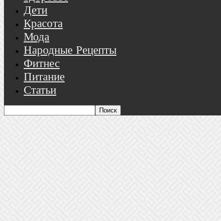
Дети
Красота
Мода
Народные Рецепты
Фитнес
Питание
Статьи