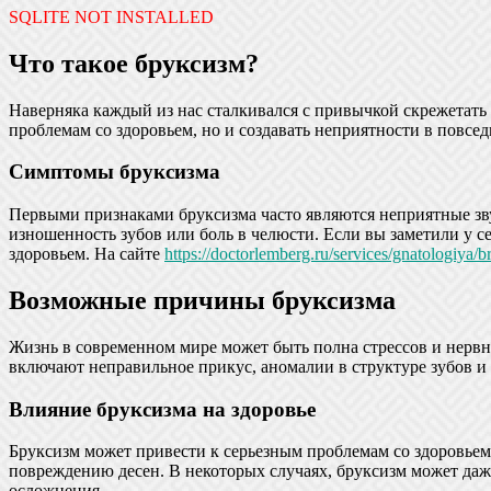
SQLITE NOT INSTALLED
Что такое бруксизм?
Наверняка каждый из нас сталкивался с привычкой скрежетать з
проблемам со здоровьем, но и создавать неприятности в повсед
Симптомы бруксизма
Первыми признаками бруксизма часто являются неприятные звук
изношенность зубов или боль в челюсти. Если вы заметили у с
здоровьем. На сайте
https://doctorlemberg.ru/services/gnatologiya/b
Возможные причины бруксизма
Жизнь в современном мире может быть полна стрессов и нервн
включают неправильное прикус, аномалии в структуре зубов и
Влияние бруксизма на здоровье
Бруксизм может привести к серьезным проблемам со здоровьем.
повреждению десен. В некоторых случаях, бруксизм может даже
осложнения.