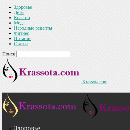
Здоровье
Дети
Красота
Мода
Народные рецепты
Фитнес
Питание
Статьи
Поиск
Krassota.com
Здоровье