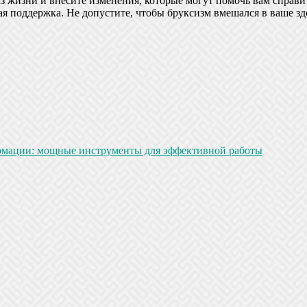
з жизни и внесите изменения, которые могут помочь вам справит
ная поддержка. Не допустите, чтобы бруксизм вмешался в ваше з
рмации: мощные инструменты для эффективной работы