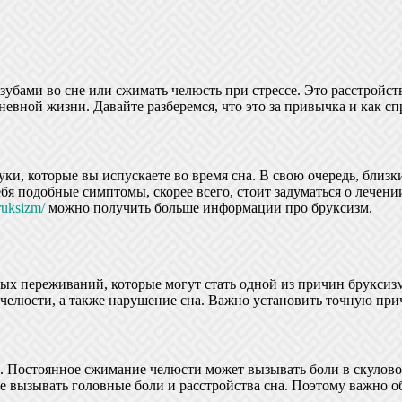
убами во сне или сжимать челюсть при стрессе. Это расстройств
невной жизни. Давайте разберемся, что это за привычка и как спр
и, которые вы испускаете во время сна. В свою очередь, близк
ебя подобные симптомы, скорее всего, стоит задуматься о лечен
ruksizm/
можно получить больше информации про бруксизм.
ых переживаний, которые могут стать одной из причин бруксиз
 челюсти, а также нарушение сна. Важно установить точную при
 Постоянное сжимание челюсти может вызывать боли в скуловой 
 вызывать головные боли и расстройства сна. Поэтому важно об