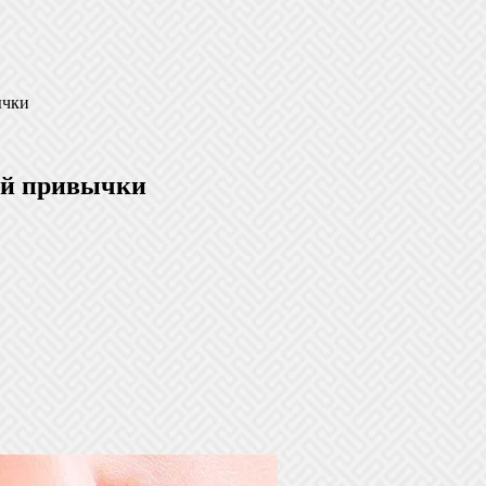
ычки
вой привычки