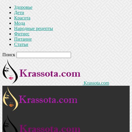
Здоровье
Дети
Красота
Мода
Народные рецепты
Фитнес
Питание
Статьи
Поиск
Krassota.com