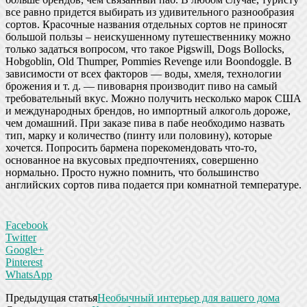
все равно придется выбирать из удивительного разнообразия
сортов. Красочные названия отдельных сортов не приносят
большой пользы – неискушенному путешественнику можно
только задаться вопросом, что такое Pigswill, Dogs Bollocks,
Hobgoblin, Old Thumper, Pommies Revenge или Boondoggle. В
зависимости от всех факторов — воды, хмеля, технологии
брожения и т. д. — пивоварня производит пиво на самый
требовательный вкус. Можно получить несколько марок США
и международных брендов, но импортный алкоголь дороже,
чем домашний. При заказе пива в пабе необходимо назвать
тип, марку и количество (пинту или половину), которые
хочется. Попросить бармена порекомендовать что-то,
основанное на вкусовых предпочтениях, совершенно
нормально. Просто нужно помнить, что большинство
английских сортов пива подается при комнатной температуре.
Facebook
Twitter
Google+
Pinterest
WhatsApp
Предыдущая статья
Необычный интерьер для вашего дома