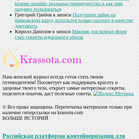
казино онлайн: реальные преимущества и как ими
разумно пользоваться
Григорий Грибов
к записи
Получение займа на
банковскую карту, используя только паспорт в качестве
документа
Кирилл Данилов
к записи
Макияж для разных форм
глаз: секреты идеального образа
Наш женский журнал всегда готов стать твоим
путеводителем! Посоветует как поддержать красоту и
здоровье твоего тела, откроет самые интересные секреты,
поделится опытом, даст полезные советы.
© Все права защищены. Перепечатка материалов только при
наличии гиперссылки на krassota.com
БОЛЬШЕ ИСТОРИЙ
Российская платформа контейнеризации для