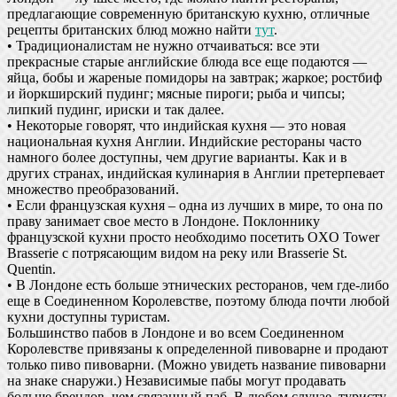
предлагающие современную британскую кухню, отличные
рецепты британских блюд можно найти
тут
.
• Традиционалистам не нужно отчаиваться: все эти
прекрасные старые английские блюда все еще подаются —
яйца, бобы и жареные помидоры на завтрак; жаркое; ростбиф
и йоркширский пудинг; мясные пироги; рыба и чипсы;
липкий пудинг, ириски и так далее.
• Некоторые говорят, что индийская кухня — это новая
национальная кухня Англии. Индийские рестораны часто
намного более доступны, чем другие варианты. Как и в
других странах, индийская кулинария в Англии претерпевает
множество преобразований.
• Если французская кухня – одна из лучших в мире, то она по
праву занимает свое место в Лондоне. Поклоннику
французской кухни просто необходимо посетить OXO Tower
Brasserie с потрясающим видом на реку или Brasserie St.
Quentin.
• В Лондоне есть больше этнических ресторанов, чем где-либо
еще в Соединенном Королевстве, поэтому блюда почти любой
кухни доступны туристам.
Большинство пабов в Лондоне и во всем Соединенном
Королевстве привязаны к определенной пивоварне и продают
только пиво пивоварни. (Можно увидеть название пивоварни
на знаке снаружи.) Независимые пабы могут продавать
больше брендов, чем связанный паб. В любом случае, туристу