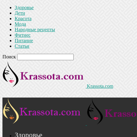
Здоровье
Дети
Красота
Мода
Народные рецепты
Фитнес
Питание
Статьи
Поиск
Krassota.com
Здоровье