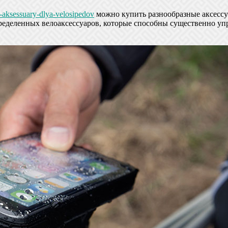
-aksessuary-dlya-velosipedov
можно купить разнообразные аксессу
еделенных велоаксессуаров, которые способны существенно упр