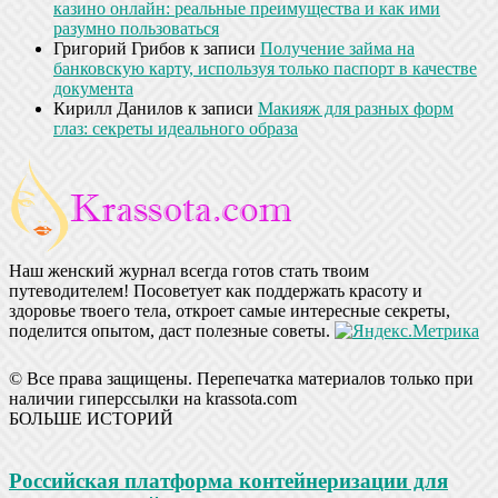
казино онлайн: реальные преимущества и как ими
разумно пользоваться
Григорий Грибов
к записи
Получение займа на
банковскую карту, используя только паспорт в качестве
документа
Кирилл Данилов
к записи
Макияж для разных форм
глаз: секреты идеального образа
Наш женский журнал всегда готов стать твоим
путеводителем! Посоветует как поддержать красоту и
здоровье твоего тела, откроет самые интересные секреты,
поделится опытом, даст полезные советы.
© Все права защищены. Перепечатка материалов только при
наличии гиперссылки на krassota.com
БОЛЬШЕ ИСТОРИЙ
Российская платформа контейнеризации для