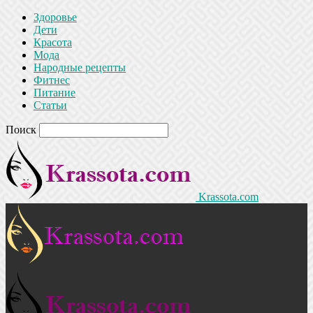
Здоровье
Дети
Красота
Мода
Народные рецепты
Фитнес
Питание
Статьи
Поиск
Krassota.com