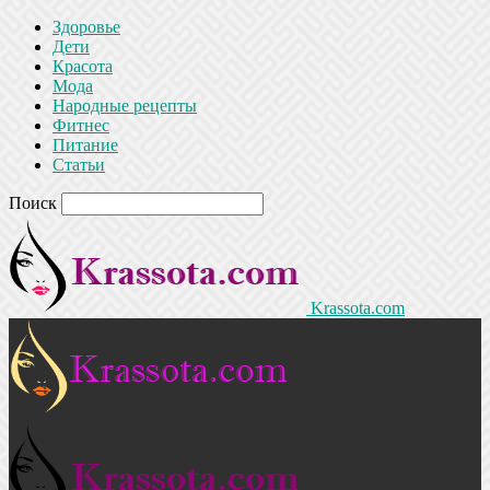
Здоровье
Дети
Красота
Мода
Народные рецепты
Фитнес
Питание
Статьи
Поиск
Krassota.com