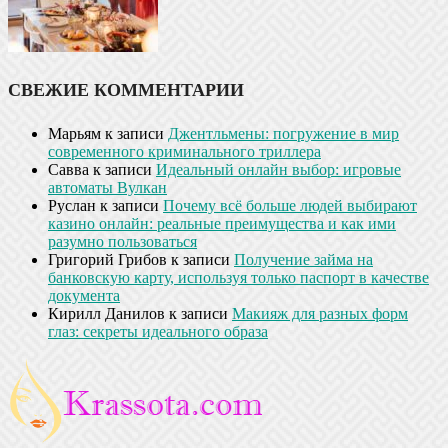
СВЕЖИЕ КОММЕНТАРИИ
Марьям
к записи
Джентльмены: погружение в мир
современного криминального триллера
Савва
к записи
Идеальный онлайн выбор: игровые
автоматы Вулкан
Руслан
к записи
Почему всё больше людей выбирают
казино онлайн: реальные преимущества и как ими
разумно пользоваться
Григорий Грибов
к записи
Получение займа на
банковскую карту, используя только паспорт в качестве
документа
Кирилл Данилов
к записи
Макияж для разных форм
глаз: секреты идеального образа