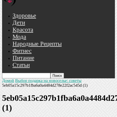
Здоровье
Дети
Красота
Мода
Народные Рецепты
Фитнес
Питание
Статьи
Домой
Выбор подарка на новоселье: советы
5eb05a15c297b1fba6a0a4484d278e22f2ac545d (1)
5eb05a15c297b1fba6a0a4484d2
(1)