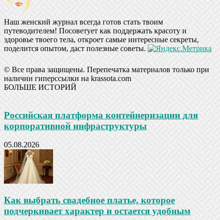
Наш женский журнал всегда готов стать твоим
путеводителем! Посоветует как поддержать красоту и
здоровье твоего тела, откроет самые интересные секреты,
поделится опытом, даст полезные советы.
© Все права защищены. Перепечатка материалов только при
наличии гиперссылки на krassota.com
БОЛЬШЕ ИСТОРИЙ
Российская платформа контейнеризации для
корпоративной инфраструктуры
05.08.2026
Как выбрать свадебное платье, которое
подчеркивает характер и остается удобным