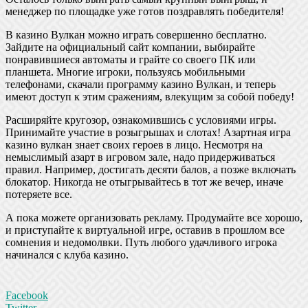
менеджер по площадке уже готов поздравлять победителя!
В казино Вулкан можно играть совершенно бесплатно.
Зайдите на официальный сайт компании, выбирайте
понравившиеся автоматы и грайте со своего ПК или
планшета. Многие игроки, пользуясь мобильными
телефонами, скачали программу казино Вулкан, и теперь
имеют доступ к этим сражениям, влекущим за собой победу!
Расширяйте кругозор, ознакомившись с условиями игры.
Принимайте участие в розыгрышах и слотах! Азартная игра
казино вулкан знает своих героев в лицо. Несмотря на
немыслимый азарт в игровом зале, надо придерживаться
правил. Например, достигать десяти балов, а позже включать
блокатор. Никогда не отыгрывайтесь в тот же вечер, иначе
потеряете все.
А пока можете организовать рекламу. Продумайте все хорошо,
и приступайте к виртуальной игре, оставив в прошлом все
сомнения и недомолвки. Путь любого удачливого игрока
начинался с клуба казино.
Facebook
Twitter