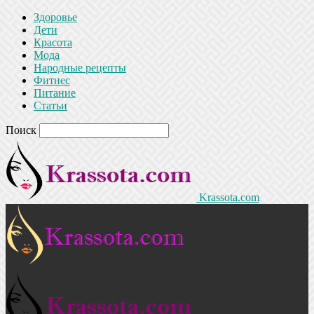
Здоровье
Дети
Красота
Мода
Народные рецепты
Фитнес
Питание
Статьи
Поиск
Krassota.com