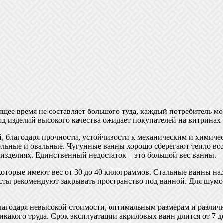
ящее время не составляет большого туда, каждый потребитель м
д изделий высокого качества ожидает покупателей на витринах м
 благодаря прочности, устойчивости к механическим и химическ
ные и овальные. Чугунные ванны хорошо сберегают тепло воды,
 изделиях. Единственный недостаток – это большой вес ванны.
оторые имеют вес от 30 до 40 килограммов. Стальные ванны над
сты рекомендуют закрывать пространство под ванной. Для шумо
годаря невысокой стоимости, оптимальным размерам и различны
какого труда. Срок эксплуатации акриловых ванн длится от 7 до 