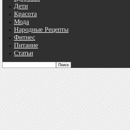
Дети
Красота
Мода
Народные Рецепты
Фитнес
Питание
Статьи