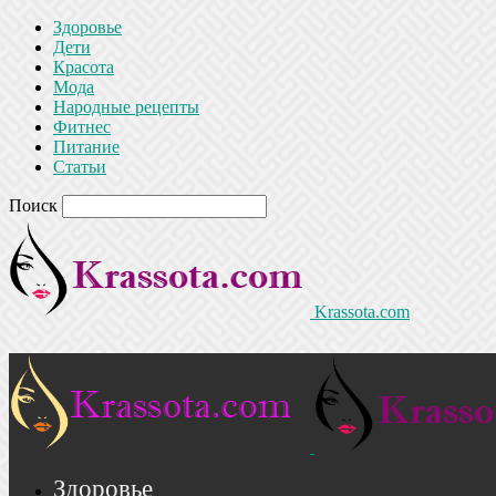
Здоровье
Дети
Красота
Мода
Народные рецепты
Фитнес
Питание
Статьи
Поиск
Krassota.com
Здоровье