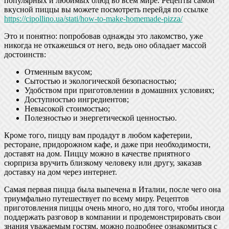
популярных и любимых блюд во всем мире. Рецепты самой
вкусной пиццы вы можете посмотреть перейдя по ссылке
https://cipollino.ua/stati/how-to-make-homemade-pizza/
Это и понятно: попробовав однажды это лакомство, уже
никогда не откажешься от него, ведь оно обладает массой
достоинств:
Отменным вкусом;
Сытостью и экологической безопасностью;
Удобством при приготовлении в домашних условиях;
Доступностью ингредиентов;
Невысокой стоимостью;
Полезностью и энергетической ценностью.
Кроме того, пиццу вам продадут в любом кафетерии,
ресторане, придорожном кафе, и даже при необходимости,
доставят на дом. Пиццу можно в качестве приятного
сюрприза вручить близкому человеку или другу, заказав
доставку на дом через интернет.
Самая первая пицца была выпечена в Италии, после чего она
триумфально путешествует по всему миру. Рецептов
приготовления пиццы очень много, но для того, чтобы иногда
поддержать разговор в компании и продемонстрировать свои
знания уважаемым гостям, можно подробнее ознакомиться с