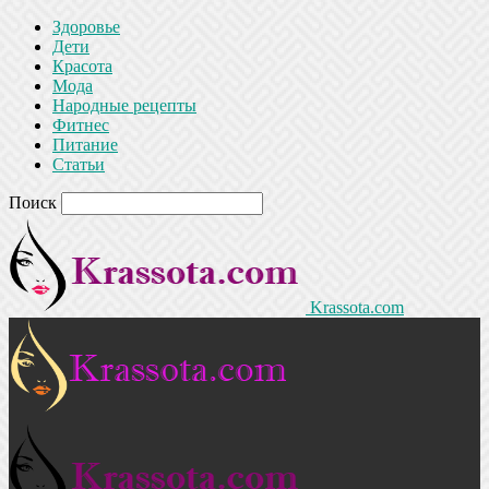
Здоровье
Дети
Красота
Мода
Народные рецепты
Фитнес
Питание
Статьи
Поиск
Krassota.com