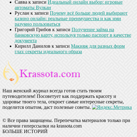
Савва
к записи
Идеальный онлайн выбор: игровые
автоматы Вулкан
Руслан
к записи
Почему всё больше людей выбирают
казино онлайн: реальные преимущества и как ими
разумно пользоваться
Григорий Грибов
к записи
Получение займа на
банковскую карту, используя только паспорт в качестве
документа
Кирилл Данилов
к записи
Макияж для разных форм
глаз: секреты идеального образа
Наш женский журнал всегда готов стать твоим
путеводителем! Посоветует как поддержать красоту и
здоровье твоего тела, откроет самые интересные секреты,
поделится опытом, даст полезные советы.
© Все права защищены. Перепечатка материалов только при
наличии гиперссылки на krassota.com
БОЛЬШЕ ИСТОРИЙ