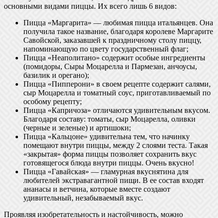
основными видами пиццы. Их всего лишь 6 видов:
Пицца «Маргарита» — любимая пицца итальянцев. Она
получила такое название, благодаря королеве Маргарите
Савойской, заказавшей к праздничному столу пиццу,
напоминающую по цвету государственный флаг;
Пицца «Неаполитано» содержит особые ингредиенты
(помидоры, Сыры Моцарелла и Пармезан, анчоусы,
базилик и орегано);
Пицца «Пипперони» в своем рецепте содержит салями,
сыр Моцарелла и томатный соус, приготавливаемый по
особому рецепту;
Пицца «Капричоза» отличаются удивительным вкусом.
Благодаря составу: томаты, сыр Моцарелла, оливки
(черные и зеленые) и артишоки;
Пицца «Кальцоне» удивительна тем, что начинку
помещают внутри пиццы, между 2 слоями теста. Такая
«закрытая» форма пиццы позволяет сохранить вкус
готовящегося блюда внутри пиццы. Очень вкусно!
Пицца «Гавайская» — гламурная вкуснятина для
любителей экстравагантной пищи. В ее состав входят
ананасы и ветчина, которые вместе создают
удивительный, незабываемый вкус.
Проявляя изобретательность и настойчивость, можно