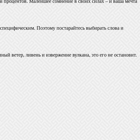
сти процентов. Малейшее сомнение в своих силах – и ваша мечта
 специфическим. Поэтому постарайтесь выбирать слова и
ный ветер, ливень и извержение вулкана, это его не остановит.