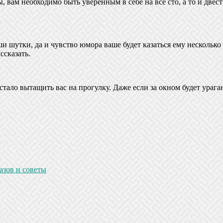
ы, вам необходимо быть уверенным в себе на все сто, а то и две
и шутки, да и чувство юмора ваше будет казаться ему несколько
ссказать.
тало вытащить вас на прогулку. Даже если за окном будет ураган
азов и советы