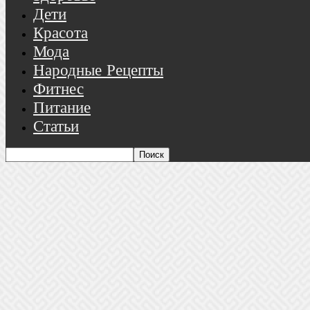
Дети
Красота
Мода
Народные Рецепты
Фитнес
Питание
Статьи