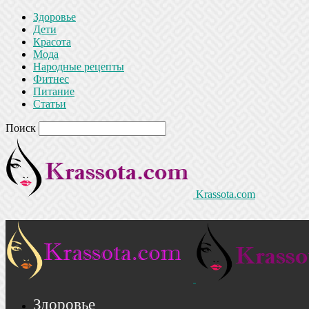
Здоровье
Дети
Красота
Мода
Народные рецепты
Фитнес
Питание
Статьи
Поиск
Krassota.com
Здоровье