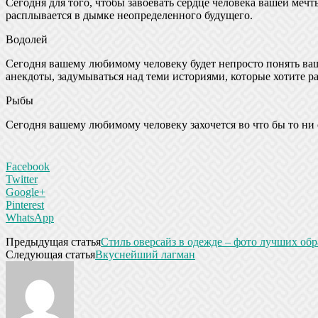
Сегодня для того, чтобы завоевать сердце человека вашей мечт
расплывается в дымке неопределенного будущего.
Водолей
Сегодня вашему любимому человеку будет непросто понять ваш
анекдоты, задумываться над теми историями, которые хотите ра
Рыбы
Сегодня вашему любимому человеку захочется во что бы то ни с
Facebook
Twitter
Google+
Pinterest
WhatsApp
Предыдущая статья
Стиль оверсайз в одежде – фото лучших обр
Следующая статья
Вкуснейший лагман