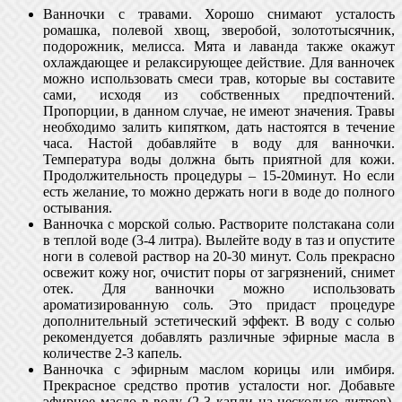
Ванночки с травами. Хорошо снимают усталость
ромашка, полевой хвощ, зверобой, золототысячник,
подорожник, мелисса. Мята и лаванда также окажут
охлаждающее и релаксирующее действие. Для ванночек
можно использовать смеси трав, которые вы составите
сами, исходя из собственных предпочтений.
Пропорции, в данном случае, не имеют значения. Травы
необходимо залить кипятком, дать настоятся в течение
часа. Настой добавляйте в воду для ванночки.
Температура воды должна быть приятной для кожи.
Продолжительность процедуры – 15-20минут. Но если
есть желание, то можно держать ноги в воде до полного
остывания.
Ванночка с морской солью. Растворите полстакана соли
в теплой воде (3-4 литра). Вылейте воду в таз и опустите
ноги в солевой раствор на 20-30 минут. Соль прекрасно
освежит кожу ног, очистит поры от загрязнений, снимет
отек. Для ванночки можно использовать
ароматизированную соль. Это придаст процедуре
дополнительный эстетический эффект. В воду с солью
рекомендуется добавлять различные эфирные масла в
количестве 2-3 капель.
Ванночка с эфирным маслом корицы или имбиря.
Прекрасное средство против усталости ног. Добавьте
эфирное масло в воду (2-3 капли на несколько литров).