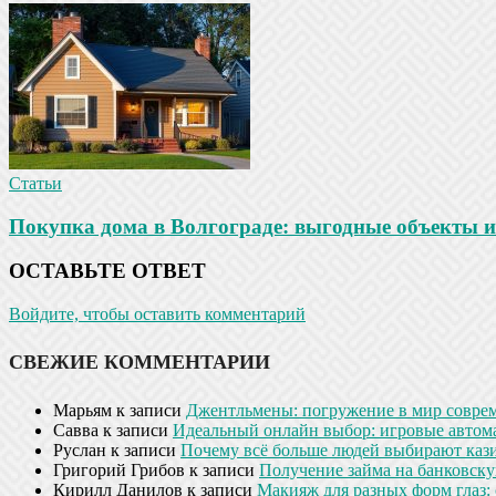
Статьи
Покупка дома в Волгограде: выгодные объекты и
ОСТАВЬТЕ ОТВЕТ
Войдите, чтобы оставить комментарий
СВЕЖИЕ КОММЕНТАРИИ
Марьям
к записи
Джентльмены: погружение в мир совре
Савва
к записи
Идеальный онлайн выбор: игровые автом
Руслан
к записи
Почему всё больше людей выбирают кази
Григорий Грибов
к записи
Получение займа на банковскую
Кирилл Данилов
к записи
Макияж для разных форм глаз: 