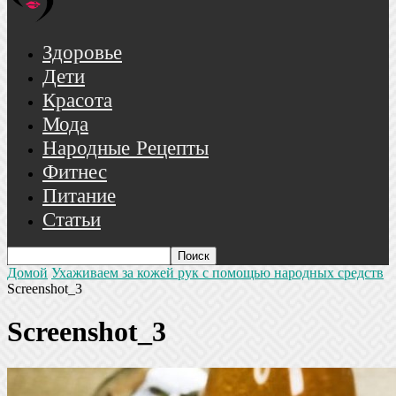
Здоровье
Дети
Красота
Мода
Народные Рецепты
Фитнес
Питание
Статьи
Домой
Ухаживаем за кожей рук с помощью народных средств
Screenshot_3
Screenshot_3