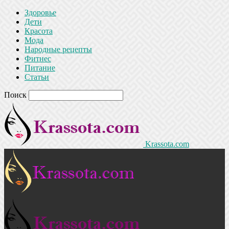
Здоровье
Дети
Красота
Мода
Народные рецепты
Фитнес
Питание
Статьи
Поиск
Krassota.com