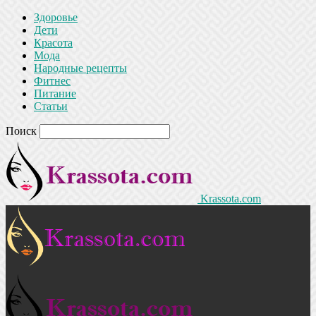
Здоровье
Дети
Красота
Мода
Народные рецепты
Фитнес
Питание
Статьи
Поиск
Krassota.com