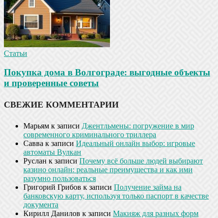
Статьи
Покупка дома в Волгограде: выгодные объекты
и проверенные советы
СВЕЖИЕ КОММЕНТАРИИ
Марьям
к записи
Джентльмены: погружение в мир
современного криминального триллера
Савва
к записи
Идеальный онлайн выбор: игровые
автоматы Вулкан
Руслан
к записи
Почему всё больше людей выбирают
казино онлайн: реальные преимущества и как ими
разумно пользоваться
Григорий Грибов
к записи
Получение займа на
банковскую карту, используя только паспорт в качестве
документа
Кирилл Данилов
к записи
Макияж для разных форм