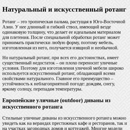
Натуральный и искусственный ротанг
Ротанг – это тропическая пальма, растущая в Юго-Восточной
Азии. У нее длинный и гибкий ствол, имеющий везде
одинаковую толщину, что делает ее идеальным материалом
для плетения. После специальной обработки ротанг может
принимать практически любую форму, поэтому мебель,
изготовленная из него, получается изящной и необычной.
Но натуральный ротанг, при всех его достоинствах, имеет
существенный недостаток – он плохо переносит уличные
условия. Поэтому для изготовления уличной мебели широко
используется искусственный ротанг, обладающий всеми
свойствами натурального. Главное его преимущество –
устойчивость к неблагоприятной погоде: дождям, снегу,
яркому солнцу, перепадам температуры.
Европейские уличные (outdoor) диваны из
искусственного ротанга
Стильные уличные диваны из искусственного ротанга можно
увидеть как на верандах престижных кафе и ресторанов, так и
на участках загородных домов и коттеджей. Многие модели