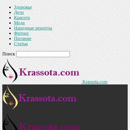
Здоровье
Дети
Красота
Мода
Народные рецепты
Фитнес
Питание
Статьи
Поиск
Krassota.com