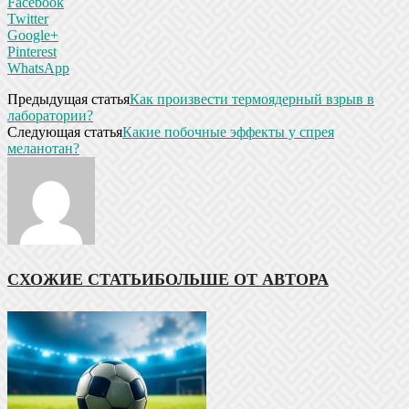
Facebook
Twitter
Google+
Pinterest
WhatsApp
Предыдущая статья
Как произвести термоядерный взрыв в
лаборатории?
Следующая статья
Какие побочные эффекты у спрея
меланотан?
СХОЖИЕ СТАТЬИ
БОЛЬШЕ ОТ АВТОРА