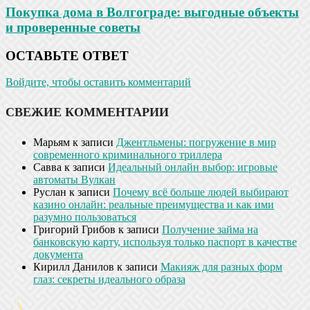
Покупка дома в Волгограде: выгодные объекты
и проверенные советы
ОСТАВЬТЕ ОТВЕТ
Войдите, чтобы оставить комментарий
СВЕЖИЕ КОММЕНТАРИИ
Марьям
к записи
Джентльмены: погружение в мир
современного криминального триллера
Савва
к записи
Идеальный онлайн выбор: игровые
автоматы Вулкан
Руслан
к записи
Почему всё больше людей выбирают
казино онлайн: реальные преимущества и как ими
разумно пользоваться
Григорий Грибов
к записи
Получение займа на
банковскую карту, используя только паспорт в качестве
документа
Кирилл Данилов
к записи
Макияж для разных форм
глаз: секреты идеального образа