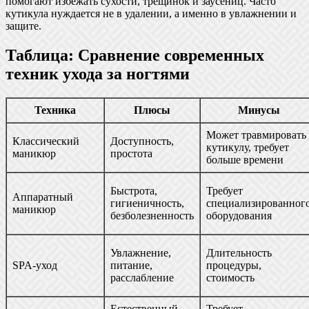
помогают избежать сухости, трещинок и заусениц. Часто
кутикула нуждается не в удалении, а именно в увлажнении и
защите.
Таблица: Сравнение современных
техник ухода за ногтями
Техника
Плюсы
Минусы
Может травмировать
Классический
Доступность,
кутикулу, требует
маникюр
простота
больше времени
Быстрота,
Требует
Аппаратный
гигиеничность,
специализированног
маникюр
безболезненность
оборудования
Увлажнение,
Длительность
SPA-уход
питание,
процедуры,
расслабление
стоимость
Естественный
Требует