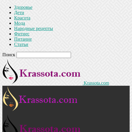
Здоровье
Дети
Красота
Мода
Народные рецепты
Фитнес
Питание
Статьи
Поиск
Krassota.com