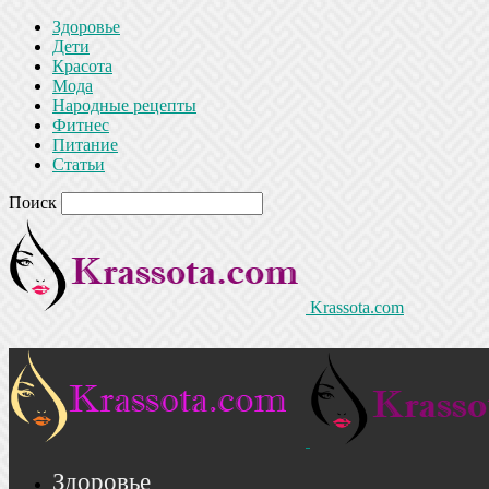
Здоровье
Дети
Красота
Мода
Народные рецепты
Фитнес
Питание
Статьи
Поиск
Krassota.com
Здоровье