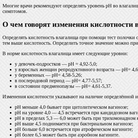
Многие врачи рекомендуют определять уровень pH во влагалищ
симптомов.
О чем говорят изменения кислотности 
Определять кислотность влагалища при помощи тест полочки оч
тем выше кислотность. Определить точное значение можно пр
В норме кислотность влагалища имеет следующие уровни:
у девочек-подростков — рН = 4,92-5,0;
у взрослых женщин репродуктивного возраста — рН= 4,6-
у беременных — рН= 4,58-5,26;
в послеродовой период — рН= 4,77-5,57;
в состоянии предменопаузы — рН= 4,61-5,37.
Изменения кислотности указывают на наличие определённой 
рН меньше 4,0 бывает при цитолитическом вагинозе;
рН на уровне 4,0 — 4,5 встречается при кандидозном ваг
рН в пределах 5,3 — 6,0 может быть при трихомонадном 
рН выше 4,5 поднимается при бактериальном вагинозе;
рН больше 6,0 встречается при атрофическом вагините;
рН более 6,5 может быть при аэробном вагините.