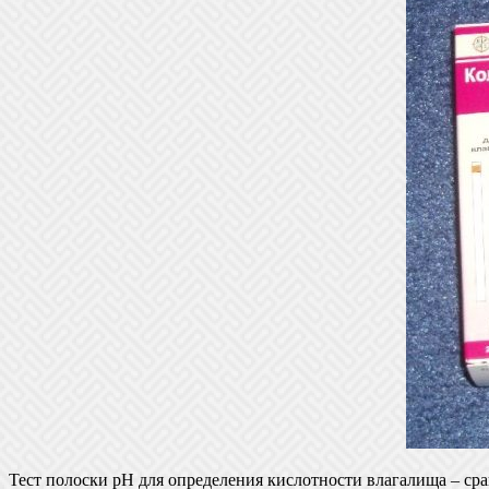
Тест полоски pH для определения кислотности влагалища – ср