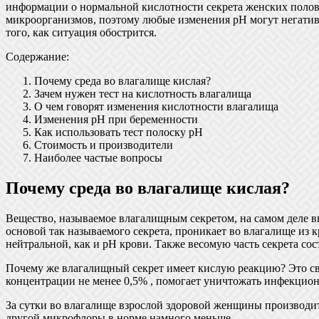
информации о нормальной кислотности секрета женских половы
микроорганизмов, поэтому любые изменения pH могут негативн
того, как ситуация обострится.
Содержание:
Почему среда во влагалище кислая?
Зачем нужен тест на кислотность влагалища
О чем говорят изменения кислотности влагалища
Изменения pH при беременности
Как использовать тест полоску pH
Стоимость и производители
Наиболее частые вопросы
Почему среда во влагалище кислая?
Вещество, называемое влагалищным секретом, на самом деле вы
основой так называемого секрета, проникает во влагалище из к
нейтральной, как и pH крови. Также весомую часть секрета сос
Почему же влагалищный секрет имеет кислую реакцию? Это свя
концентрации не менее 0,5% , помогает уничтожать инфекцио
За сутки во влагалище взрослой здоровой женщины производитс
другой микрофлоры в норме намного меньше.