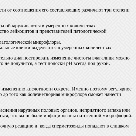
ости от соотношения его составляющих различают три степени
иты обнаруживаются в умеренных количествах.
ество лейкоцитов и представителей патологической
и патологической микрофлоры.
иальные клетки выделяются в умеренных количествах.
ительно диагностировать изменение чистоты влагалища можно
о не получится, а тест полоски pH всегда под рукой.
к изменению кислотности секрета. Именно поэтому регулярное
ю до того как болезнетворная микрофлора сможет нанести
раснения наружных половых органов, неприятного запаха или
иться, что вы не были инфицированы патогенной микрофлорой.
лочную реакцию и, когда сперматозоиды попадают в слишком