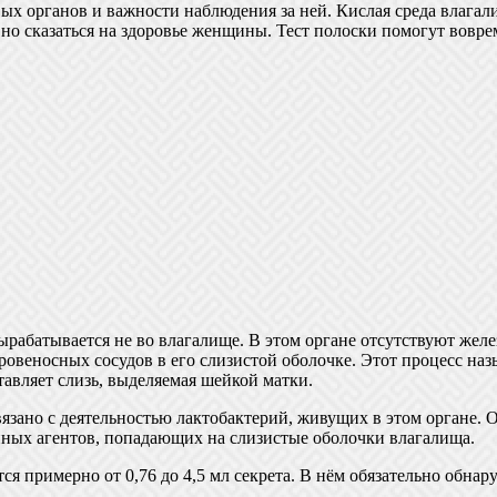
х органов и важности наблюдения за ней. Кислая среда влагали
о сказаться на здоровье женщины. Тест полоски помогут вовре
рабатывается не во влагалище. В этом органе отсутствуют желез
ровеносных сосудов в его слизистой оболочке. Этот процесс наз
тавляет слизь, выделяемая шейкой матки.
зано с деятельностью лактобактерий, живущих в этом органе. 
нных агентов, попадающих на слизистые оболочки влагалища.
я примерно от 0,76 до 4,5 мл секрета. В нём обязательно обна