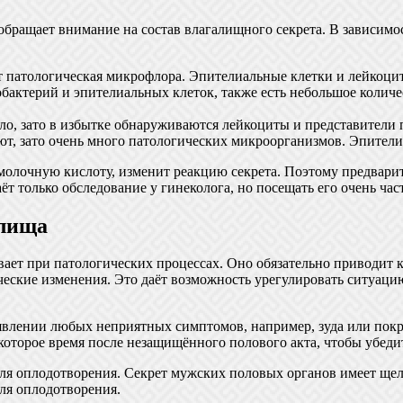
 обращает внимание на состав влагалищного секрета. В зависим
ует патологическая микрофлора. Эпителиальные клетки и лейкоц
обактерий и эпителиальных клеток, также есть небольшое колич
мало, зато в избытке обнаруживаются лейкоциты и представител
уют, зато очень много патологических микроорганизмов. Эпител
 молочную кислоту, изменит реакцию секрета. Поэтому предвар
т только обследование у гинеколога, но посещать его очень част
алища
ает при патологических процессах. Оно обязательно приводит 
ческие изменения. Это даёт возможность урегулировать ситуаци
оявлении любых неприятных симптомов, например, зуда или пок
которое время после незащищённого полового акта, чтобы убед
для оплодотворения. Секрет мужских половых органов имеет ще
для оплодотворения.