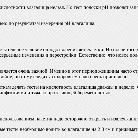
кислотности влагалища нельзя. Но тест полоски pH позволят зап
льно по результатам измерения pH влагалища.
язательное условие оплодотворения яйцеклетки. Но после того 
ерьёзные изменения и перестройки. Естественно, что новое по
вляется очень важной. Именно в этот период женщины часто стр
ойне, поэтому следить за здоровьем надо очень пристально.
ам делать тесты на кислотность влагалища дважды в неделю, ч
 инфекциями и тяжело протекающей беременностью.
спользованием пакетик надо осторожно открыть и извлечь аппли
ые тесты необходимо водить во влагалище на 2-3 см и прижимать