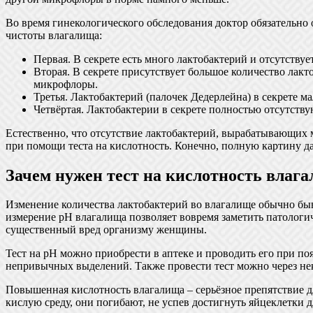
Во время гинекологического обследования доктор обязательно
чистоты влагалища:
Первая. В секрете есть много лактобактерий и отсутств
Вторая. В секрете присутствует большое количество лакт
микрофлоры.
Третья. Лактобактерий (палочек Дедерлейна) в секрете 
Четвёртая. Лактобактерии в секрете полностью отсутств
Естественно, что отсутствие лактобактерий, вырабатывающих
при помощи теста на кислотность. Конечно, полную картину даё
Зачем нужен тест на кислотность влаг
Изменение количества лактобактерий во влагалище обычно быв
измерение pH влагалища позволяет вовремя заметить патологи
существенный вред организму женщины.
Тест на pH можно приобрести в аптеке и проводить его при п
непривычных выделений. Также провести тест можно через не
Повышенная кислотность влагалища – серьёзное препятствие 
кислую среду, они погибают, не успев достигнуть яйцеклетки 