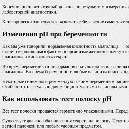
Конечно, поставить точный диагноз по результатам измерения 
лабораторной диагностики.
Категорически запрещается назначать себе лечение самостояте
Изменения pH при беременности
Как мы уже говорили, нормальная кислотность влагалища — об
станет свершившимся фактом, в организме женщины начнутся с
влагалища и кислотность секрета.
Во время беременности информация о кислотности влагалища я
влагалища. Во время беременности любые вагинозы опасны вдв
Некоторые гинекологи рекомендуют своим беременным пациентк
Особенно это актуально для женщин с частыми вагинальными
Как использовать тест полоску pH
Все тест полоски продаются герметично упакованными. Перед и
Существует два способа нанесения секрета на полоску. Некотор
ватной палочкой или любым удобным предметом.