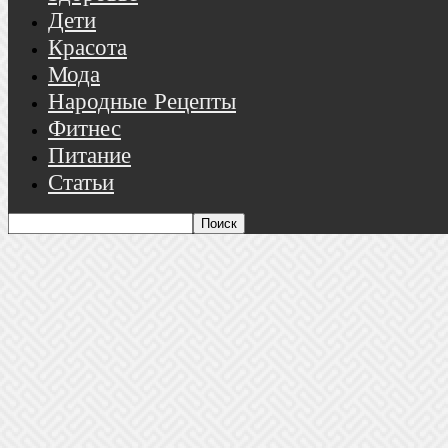
Дети
Красота
Мода
Народные Рецепты
Фитнес
Питание
Статьи