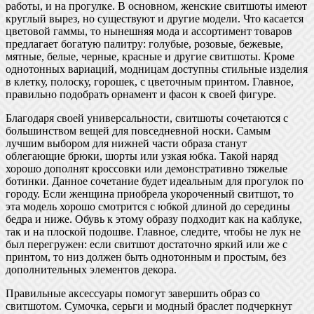
работы, и на прогулке. В основном, женские свитшоты имеют
круглый вырез, но существуют и другие модели. Что касается
цветовой гаммы, то нынешняя мода и ассортимент товаров
предлагает богатую палитру: голубые, розовые, бежевые,
мятные, белые, черные, красные и другие свитшоты. Кроме
однотонных вариаций, модницам доступны стильные изделия
в клетку, полоску, горошек, с цветочным принтом. Главное,
правильно подобрать орнамент и фасон к своей фигуре.
Благодаря своей универсальности, свитшоты сочетаются с
большинством вещей для повседневной носки. Самым
лучшим выбором для нижней части образа станут
облегающие брюки, шорты или узкая юбка. Такой наряд
хорошо дополнят кроссовки или демонстративно тяжелые
ботинки. Данное сочетание будет идеальным для прогулок по
городу. Если женщина приобрела укороченный свитшот, то
эта модель хорошо смотрится с юбкой длиной до середины
бедра и ниже. Обувь к этому образу подходит как на каблуке,
так и на плоской подошве. Главное, следите, чтобы не лук не
был перегружен: если свитшот достаточно яркий или же с
принтом, то низ должен быть однотонным и простым, без
дополнительных элементов декора.
Правильные аксессуары помогут завершить образ со
свитшотом. Сумочка, серьги и модный браслет подчеркнут