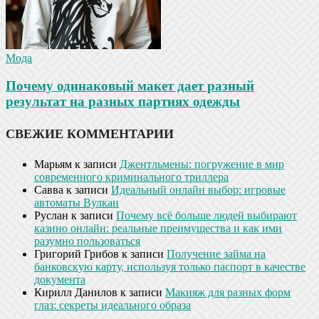
Мода
Почему одинаковый макет дает разный
результат на разных партиях одежды
СВЕЖИЕ КОММЕНТАРИИ
Марьям
к записи
Джентльмены: погружение в мир
современного криминального триллера
Савва
к записи
Идеальный онлайн выбор: игровые
автоматы Вулкан
Руслан
к записи
Почему всё больше людей выбирают
казино онлайн: реальные преимущества и как ими
разумно пользоваться
Григорий Грибов
к записи
Получение займа на
банковскую карту, используя только паспорт в качестве
документа
Кирилл Данилов
к записи
Макияж для разных форм
глаз: секреты идеального образа