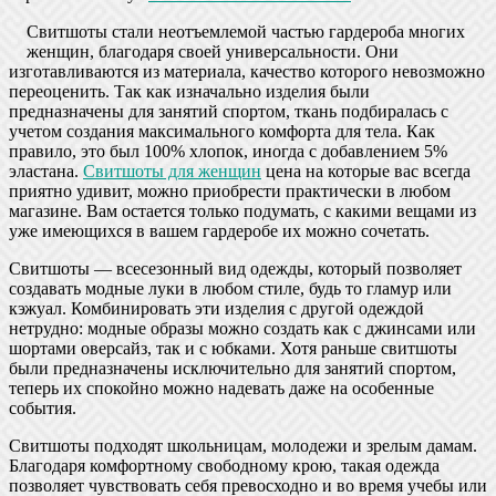
Свитшоты стали неотъемлемой частью гардероба многих
женщин, благодаря своей универсальности. Они
изготавливаются из материала, качество которого невозможно
переоценить. Так как изначально изделия были
предназначены для занятий спортом, ткань подбиралась с
учетом создания максимального комфорта для тела. Как
правило, это был 100% хлопок, иногда с добавлением 5%
эластана.
Свитшоты для женщин
цена на которые вас всегда
приятно удивит, можно приобрести практически в любом
магазине. Вам остается только подумать, с какими вещами из
уже имеющихся в вашем гардеробе их можно сочетать.
Свитшоты ― всесезонный вид одежды, который позволяет
создавать модные луки в любом стиле, будь то гламур или
кэжуал. Комбинировать эти изделия с другой одеждой
нетрудно: модные образы можно создать как с джинсами или
шортами оверсайз, так и с юбками. Хотя раньше свитшоты
были предназначены исключительно для занятий спортом,
теперь их спокойно можно надевать даже на особенные
события.
Свитшоты подходят школьницам, молодежи и зрелым дамам.
Благодаря комфортному свободному крою, такая одежда
позволяет чувствовать себя превосходно и во время учебы или