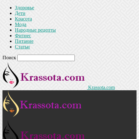
Здоровье
Дети
Красота
Мода
Народные рецепты
Фитнес
Питание
Статьи
Поиск
Krassota.com