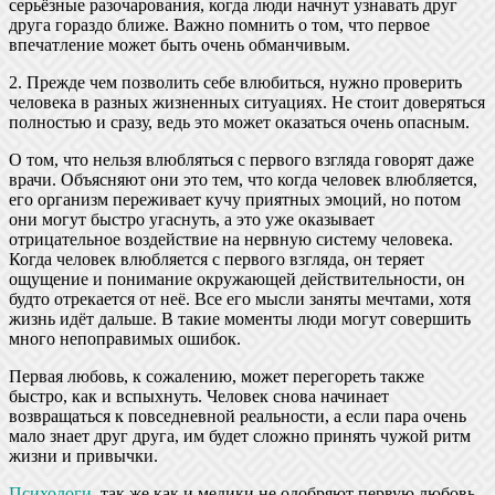
серьёзные разочарования, когда люди начнут узнавать друг
друга гораздо ближе. Важно помнить о том, что первое
впечатление может быть очень обманчивым.
2. Прежде чем позволить себе влюбиться, нужно проверить
человека в разных жизненных ситуациях. Не стоит доверяться
полностью и сразу, ведь это может оказаться очень опасным.
О том, что нельзя влюбляться с первого взгляда говорят даже
врачи. Объясняют они это тем, что когда человек влюбляется,
его организм переживает кучу приятных эмоций, но потом
они могут быстро угаснуть, а это уже оказывает
отрицательное воздействие на нервную систему человека.
Когда человек влюбляется с первого взгляда, он теряет
ощущение и понимание окружающей действительности, он
будто отрекается от неё. Все его мысли заняты мечтами, хотя
жизнь идёт дальше. В такие моменты люди могут совершить
много непоправимых ошибок.
Первая любовь, к сожалению, может перегореть также
быстро, как и вспыхнуть. Человек снова начинает
возвращаться к повседневной реальности, а если пара очень
мало знает друг друга, им будет сложно принять чужой ритм
жизни и привычки.
Психологи
, так же как и медики не одобряют первую любовь.