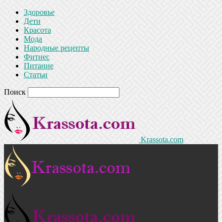
Здоровье
Дети
Красота
Мода
Народные рецепты
Фитнес
Питание
Статьи
Поиск
Krassota.com