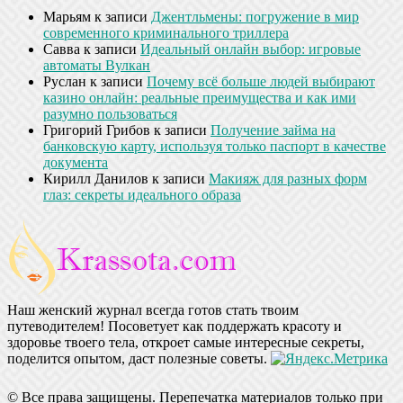
Марьям
к записи
Джентльмены: погружение в мир
современного криминального триллера
Савва
к записи
Идеальный онлайн выбор: игровые
автоматы Вулкан
Руслан
к записи
Почему всё больше людей выбирают
казино онлайн: реальные преимущества и как ими
разумно пользоваться
Григорий Грибов
к записи
Получение займа на
банковскую карту, используя только паспорт в качестве
документа
Кирилл Данилов
к записи
Макияж для разных форм
глаз: секреты идеального образа
Наш женский журнал всегда готов стать твоим
путеводителем! Посоветует как поддержать красоту и
здоровье твоего тела, откроет самые интересные секреты,
поделится опытом, даст полезные советы.
© Все права защищены. Перепечатка материалов только при