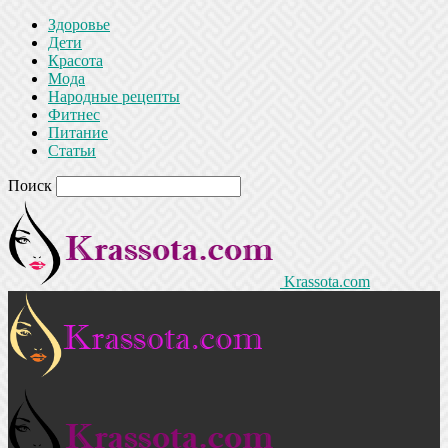
Здоровье
Дети
Красота
Мода
Народные рецепты
Фитнес
Питание
Статьи
Поиск
Krassota.com