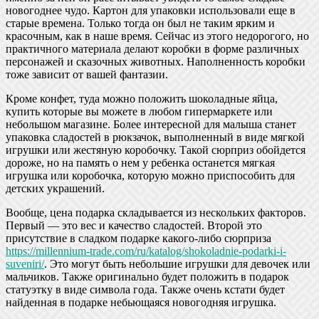
новогоднее чудо. Картон для упаковки использовали еще в
старые времена. Только тогда он был не таким ярким и
красочным, как в наше время. Сейчас из этого недорогого, но
практичного материала делают коробки в форме различных
персонажей и сказочных животных. Наполненность коробки
тоже зависит от вашей фантазии.
Кроме конфет, туда можно положить шоколадные яйца,
купить которые вы можете в любом гипермаркете или
небольшом магазине. Более интересной для малыша станет
упаковка сладостей в рюкзачок, выполненный в виде мягкой
игрушки или жестяную коробочку. Такой сюрприз обойдется
дороже, но на память о нем у ребенка останется мягкая
игрушка или коробочка, которую можно приспособить для
детских украшений.
Вообще, цена подарка складывается из нескольких факторов.
Первый — это вес и качество сладостей. Второй это
присутствие в сладком подарке какого-либо сюрприза
https://millennium-trade.com/ru/katalog/shokoladnie-podarki-i-
suveniri/
. Это могут быть небольшие игрушки для девочек или
мальчиков. Также оригинально будет положить в подарок
статуэтку в виде символа года. Также очень кстати будет
найденная в подарке небьющаяся новогодняя игрушка.