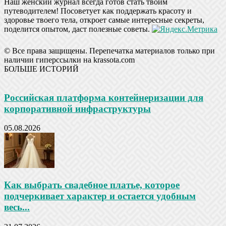
Наш женский журнал всегда готов стать твоим
путеводителем! Посоветует как поддержать красоту и
здоровье твоего тела, откроет самые интересные секреты,
поделится опытом, даст полезные советы.
© Все права защищены. Перепечатка материалов только при
наличии гиперссылки на krassota.com
БОЛЬШЕ ИСТОРИЙ
Российская платформа контейнеризации для
корпоративной инфраструктуры
05.08.2026
Как выбрать свадебное платье, которое
подчеркивает характер и остается удобным
весь...