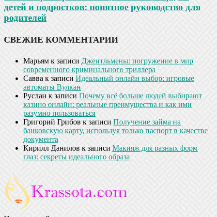
детей и подростков: понятное руководство для
родителей
СВЕЖИЕ КОММЕНТАРИИ
Марьям
к записи
Джентльмены: погружение в мир
современного криминального триллера
Савва
к записи
Идеальный онлайн выбор: игровые
автоматы Вулкан
Руслан
к записи
Почему всё больше людей выбирают
казино онлайн: реальные преимущества и как ими
разумно пользоваться
Григорий Грибов
к записи
Получение займа на
банковскую карту, используя только паспорт в качестве
документа
Кирилл Данилов
к записи
Макияж для разных форм
глаз: секреты идеального образа