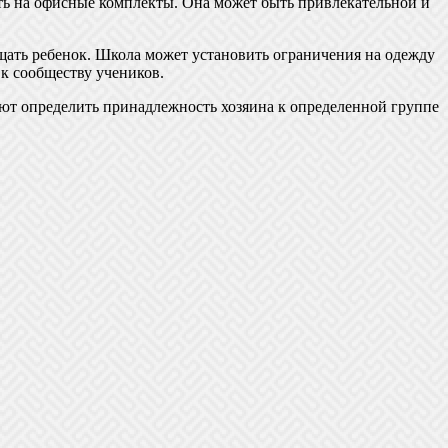
ть на офисные комплекты. Она может быть привлекательной и
ещать ребенок. Школа может установить ограничения на одежду
к сообществу учеников.
ют определить принадлежность хозяина к определенной группе