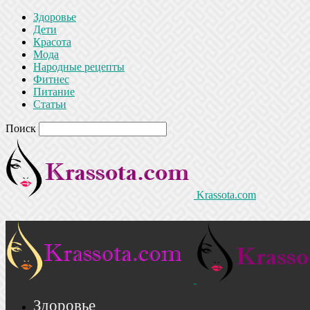
Здоровье
Дети
Красота
Мода
Народные рецепты
Фитнес
Питание
Статьи
Поиск
Krassota.com
Здоровье