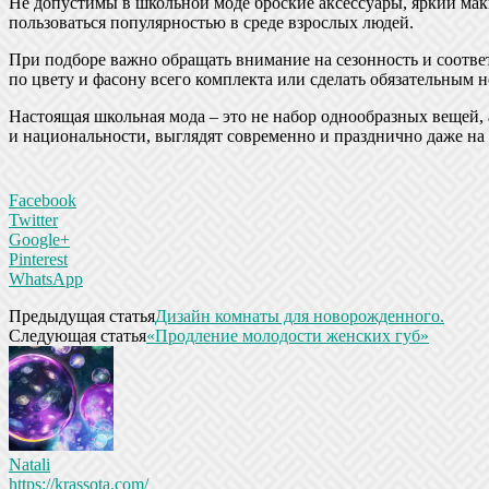
Не допустимы в школьной моде броские аксессуары, яркий мак
пользоваться популярностью в среде взрослых людей.
При подборе важно обращать внимание на сезонность и соответ
по цвету и фасону всего комплекта или сделать обязательным
Настоящая школьная мода – это не набор однообразных вещей
и национальности, выглядят современно и празднично даже на
Facebook
Twitter
Google+
Pinterest
WhatsApp
Предыдущая статья
Дизайн комнаты для новорожденного.
Следующая статья
«Продление молодости женских губ»
Natali
https://krassota.com/