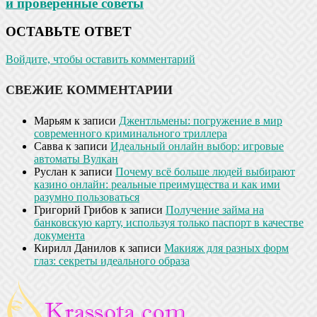
и проверенные советы
ОСТАВЬТЕ ОТВЕТ
Войдите, чтобы оставить комментарий
СВЕЖИЕ КОММЕНТАРИИ
Марьям
к записи
Джентльмены: погружение в мир
современного криминального триллера
Савва
к записи
Идеальный онлайн выбор: игровые
автоматы Вулкан
Руслан
к записи
Почему всё больше людей выбирают
казино онлайн: реальные преимущества и как ими
разумно пользоваться
Григорий Грибов
к записи
Получение займа на
банковскую карту, используя только паспорт в качестве
документа
Кирилл Данилов
к записи
Макияж для разных форм
глаз: секреты идеального образа