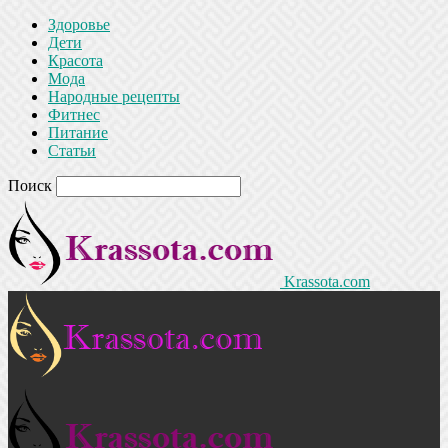
Здоровье
Дети
Красота
Мода
Народные рецепты
Фитнес
Питание
Статьи
Поиск
Krassota.com