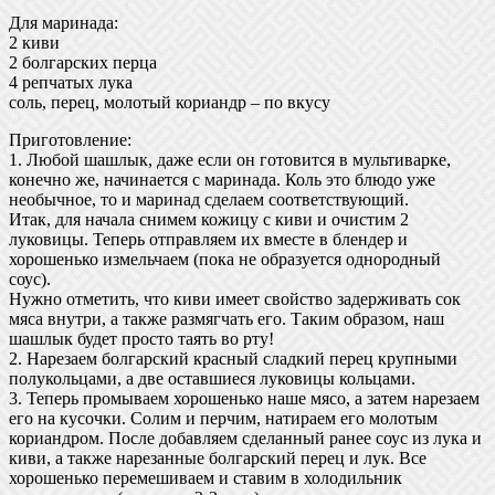
Для маринада:
2 киви
2 болгарских перца
4 репчатых лука
соль, перец, молотый кориандр – по вкусу
Приготовление:
1. Любой шашлык, даже если он готовится в мультиварке,
конечно же, начинается с маринада. Коль это блюдо уже
необычное, то и маринад сделаем соответствующий.
Итак, для начала снимем кожицу с киви и очистим 2
луковицы. Теперь отправляем их вместе в блендер и
хорошенько измельчаем (пока не образуется однородный
соус).
Нужно отметить, что киви имеет свойство задерживать сок
мяса внутри, а также размягчать его. Таким образом, наш
шашлык будет просто таять во рту!
2. Нарезаем болгарский красный сладкий перец крупными
полукольцами, а две оставшиеся луковицы кольцами.
3. Теперь промываем хорошенько наше мясо, а затем нарезаем
его на кусочки. Солим и перчим, натираем его молотым
кориандром. После добавляем сделанный ранее соус из лука и
киви, а также нарезанные болгарский перец и лук. Все
хорошенько перемешиваем и ставим в холодильник