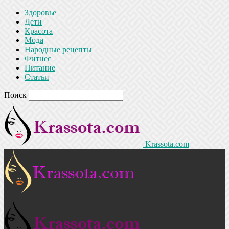
Здоровье
Дети
Красота
Мода
Народные рецепты
Фитнес
Питание
Статьи
Поиск
Krassota.com