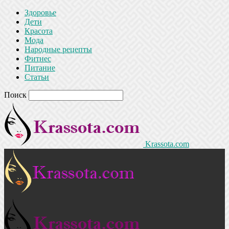
Здоровье
Дети
Красота
Мода
Народные рецепты
Фитнес
Питание
Статьи
Поиск
Krassota.com