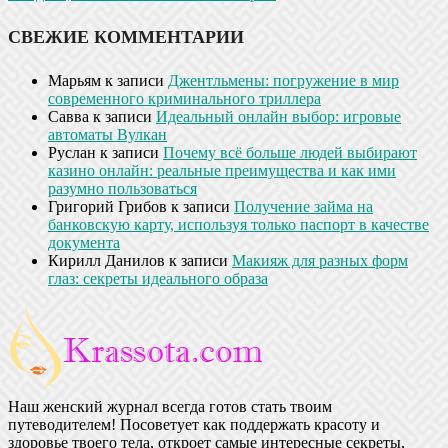
СВЕЖИЕ КОММЕНТАРИИ
Марьям
к записи
Джентльмены: погружение в мир
современного криминального триллера
Савва
к записи
Идеальный онлайн выбор: игровые
автоматы Вулкан
Руслан
к записи
Почему всё больше людей выбирают
казино онлайн: реальные преимущества и как ими
разумно пользоваться
Григорий Грибов
к записи
Получение займа на
банковскую карту, используя только паспорт в качестве
документа
Кирилл Данилов
к записи
Макияж для разных форм
глаз: секреты идеального образа
Наш женский журнал всегда готов стать твоим
путеводителем! Посоветует как поддержать красоту и
здоровье твоего тела, откроет самые интересные секреты,