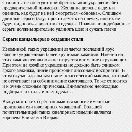
Стилисты не советуют приобретать такие украшения без
предварительной примерки. Женщина должна надеть и
оценить, как будет на ней смотреться «обновка». Слишком
длинные серьги будут просто лежать на плечах, или их не
будет видно из-за воротника одежды. Правильно подобранные
серьги должны зрительно удлинять шею и сужать плечи.
Серьги шандельеры в создании стиля
Изюминкой таких украшений является последний ярус,
обычно украшенный более крупными камнями. Именно на
этих камнях невольно акцентируется внимание окружающих.
При этом на хозяйке украшения не должно быть слишком
яркого макияжа, иначе происходит диссонанс восприятия. В
этом случае идеальным станет классический макияж, который
не оттягивает на себя внимание смотрящего. То же относится
и к очень сложным причёскам. Внимательно необходимо
подбирать и стиль, и цвет одежды.
Выпуском таких серёг занимаются многие именитые
производители ювелирных украшений. Большой
почитательницей таких ювелирных изделий является
королева Елизавета Вторая.