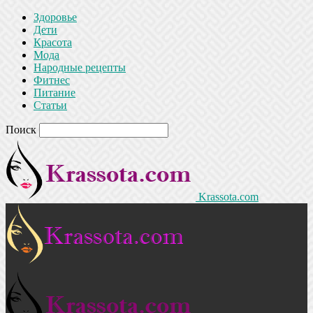
Здоровье
Дети
Красота
Мода
Народные рецепты
Фитнес
Питание
Статьи
Поиск
Krassota.com