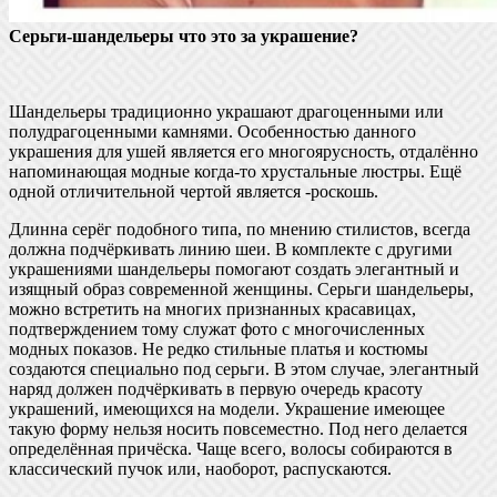
Серьги-шандельеры что это за украшение?
Шандельеры традиционно украшают драгоценными или
полудрагоценными камнями. Особенностью данного
украшения для ушей является его многоярусность, отдалённо
напоминающая модные когда-то хрустальные люстры. Ещё
одной отличительной чертой является -роскошь.
Длинна серёг подобного типа, по мнению стилистов, всегда
должна подчёркивать линию шеи. В комплекте с другими
украшениями шандельеры помогают создать элегантный и
изящный образ современной женщины. Серьги шандельеры,
можно встретить на многих признанных красавицах,
подтверждением тому служат фото с многочисленных
модных показов. Не редко стильные платья и костюмы
создаются специально под серьги. В этом случае, элегантный
наряд должен подчёркивать в первую очередь красоту
украшений, имеющихся на модели. Украшение имеющее
такую форму нельзя носить повсеместно. Под него делается
определённая причёска. Чаще всего, волосы собираются в
классический пучок или, наоборот, распускаются.