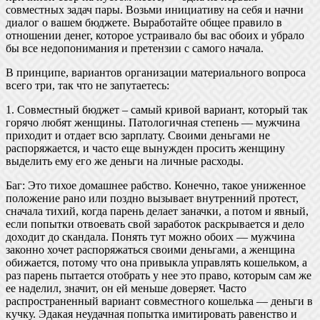
совместных задач пары. Возьми инициативу на себя и начни
диалог о вашем бюджете. Выработайте общее правило в
отношении денег, которое устраивало бы вас обоих и убрало
бы все недопонимания и претензии с самого начала.
В принципе, вариантов организации материального вопроса
всего три, так что не запутаетесь:
1. Совместный бюджет – самый кривой вариант, который так
горячо любят женщины. Патологичная степень — мужчина
приходит и отдает всю зарплату. Своими деньгами не
распоряжается, и часто еще вынужден просить женщину
выделить ему его же деньги на личные расходы.
Баг: Это тихое домашнее рабство. Конечно, такое униженное
положение рано или поздно вызывает внутренний протест,
сначала тихий, когда парень делает заначки, а потом и явный,
если попытки отвоевать свой заработок раскрывается и дело
доходит до скандала. Понять тут можно обоих — мужчина
законно хочет распоряжаться своими деньгами, а женщина
обижается, потому что она привыкла управлять кошельком, а
раз парень пытается отобрать у нее это право, которым сам же
ее наделил, значит, он ей меньше доверяет. Часто
распространенный вариант совместного кошелька — деньги в
кучку. Эдакая неудачная попытка имитировать равенство и