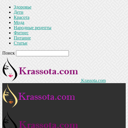
Здоровье
Дети
Красота
Мода
Народные рецепты
Фитнес
Питание
Статьи
Поиск
Krassota.com