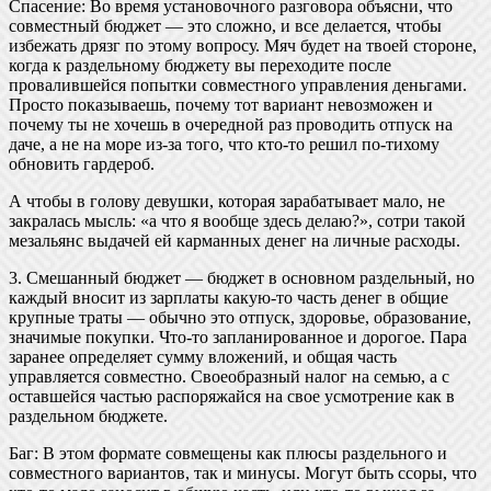
Спасение: Во время установочного разговора объясни, что
совместный бюджет — это сложно, и все делается, чтобы
избежать дрязг по этому вопросу. Мяч будет на твоей стороне,
когда к раздельному бюджету вы переходите после
провалившейся попытки совместного управления деньгами.
Просто показываешь, почему тот вариант невозможен и
почему ты не хочешь в очередной раз проводить отпуск на
даче, а не на море из-за того, что кто-то решил по-тихому
обновить гардероб.
А чтобы в голову девушки, которая зарабатывает мало, не
закралась мысль: «а что я вообще здесь делаю?», сотри такой
мезальянс выдачей ей карманных денег на личные расходы.
3. Смешанный бюджет — бюджет в основном раздельный, но
каждый вносит из зарплаты какую-то часть денег в общие
крупные траты — обычно это отпуск, здоровье, образование,
значимые покупки. Что-то запланированное и дорогое. Пара
заранее определяет сумму вложений, и общая часть
управляется совместно. Своеобразный налог на семью, а с
оставшейся частью распоряжайся на свое усмотрение как в
раздельном бюджете.
Баг: В этом формате совмещены как плюсы раздельного и
совместного вариантов, так и минусы. Могут быть ссоры, что