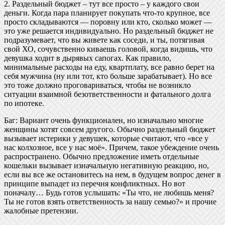
2. Раздельный бюджет – тут все просто – у каждого свои
деньги. Когда пара планирует покупать что-то крупное, все
просто складываются — поровну или кто, сколько может —
это уже решается индивидуально. Но раздельный бюджет не
подразумевает, что вы живете как соседи, и ты, потягивая
свой ХО, сочувственно киваешь головой, когда видишь, что
девушка ходит в дырявых сапогах. Как правило,
минимальные расходы на еду, квартплату, все равно берет на
себя мужчина (ну или тот, кто больше зарабатывает). Но все
это тоже должно проговариваться, чтобы не возникло
ситуации взаимной безответственности и фатального долга
по ипотеке.
Баг: Вариант очень функционален, но изначально многие
женщины хотят совсем другого. Обычно раздельный бюджет
вызывает истерики у девушек, которые считают, что «все у
нас колхозное, все у нас моё». Причем, такое убеждение очень
распространено. Обычно предложение иметь отдельные
кошельки вызывает изначальную негативную реакцию, но,
если вы все же остановитесь на нем, в будущем вопрос денег в
принципе выпадет из перечня конфликтных. Но вот
поначалу… Будь готов услышать: «Ты что, не любишь меня?
Ты не готов взять ответственность за нашу семью?» и прочие
жалобные претензии.