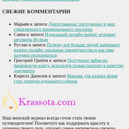
СВЕЖИЕ КОММЕНТАРИИ
Марьям
к записи
Джентльмены: погружение в мир
современного криминального триллера
Савва
к записи
Идеальный онлайн выбор: игровые
автоматы Вулкан
Руслан
к записи
Почему всё больше людей выбирают
казино онлайн: реальные преимущества и как ими
разумно пользоваться
Григорий Грибов
к записи
Получение займа на
банковскую карту, используя только паспорт в качестве
документа
Кирилл Данилов
к записи
Макияж для разных форм
глаз: секреты идеального образа
Наш женский журнал всегда готов стать твоим
путеводителем! Посоветует как поддержать красоту и
здоровье твоего тела, откроет самые интересные секреты,