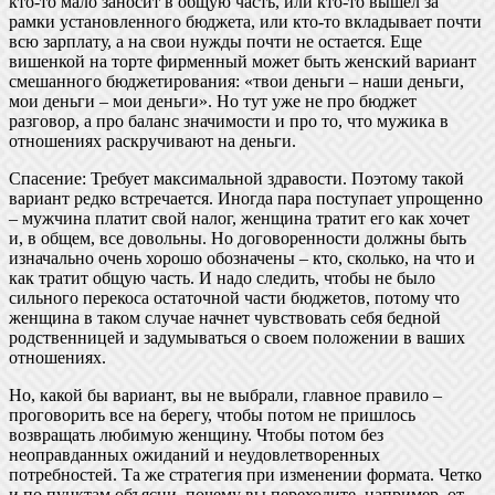
кто-то мало заносит в общую часть, или кто-то вышел за
рамки установленного бюджета, или кто-то вкладывает почти
всю зарплату, а на свои нужды почти не остается. Еще
вишенкой на торте фирменный может быть женский вариант
смешанного бюджетирования: «твои деньги – наши деньги,
мои деньги – мои деньги». Но тут уже не про бюджет
разговор, а про баланс значимости и про то, что мужика в
отношениях раскручивают на деньги.
Спасение: Требует максимальной здравости. Поэтому такой
вариант редко встречается. Иногда пара поступает упрощенно
– мужчина платит свой налог, женщина тратит его как хочет
и, в общем, все довольны. Но договоренности должны быть
изначально очень хорошо обозначены – кто, сколько, на что и
как тратит общую часть. И надо следить, чтобы не было
сильного перекоса остаточной части бюджетов, потому что
женщина в таком случае начнет чувствовать себя бедной
родственницей и задумываться о своем положении в ваших
отношениях.
Но, какой бы вариант, вы не выбрали, главное правило –
проговорить все на берегу, чтобы потом не пришлось
возвращать любимую женщину. Чтобы потом без
неоправданных ожиданий и неудовлетворенных
потребностей. Та же стратегия при изменении формата. Четко
и по пунктам объясни, почему вы переходите, например, от