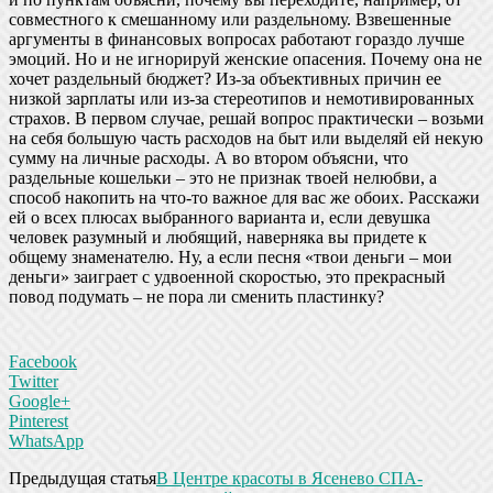
совместного к смешанному или раздельному. Взвешенные
аргументы в финансовых вопросах работают гораздо лучше
эмоций. Но и не игнорируй женские опасения. Почему она не
хочет раздельный бюджет? Из-за объективных причин ее
низкой зарплаты или из-за стереотипов и немотивированных
страхов. В первом случае, решай вопрос практически – возьми
на себя большую часть расходов на быт или выделяй ей некую
сумму на личные расходы. А во втором объясни, что
раздельные кошельки – это не признак твоей нелюбви, а
способ накопить на что-то важное для вас же обоих. Расскажи
ей о всех плюсах выбранного варианта и, если девушка
человек разумный и любящий, наверняка вы придете к
общему знаменателю. Ну, а если песня «твои деньги – мои
деньги» заиграет с удвоенной скоростью, это прекрасный
повод подумать – не пора ли сменить пластинку?
Facebook
Twitter
Google+
Pinterest
WhatsApp
Предыдущая статья
В Центре красоты в Ясенево СПА-