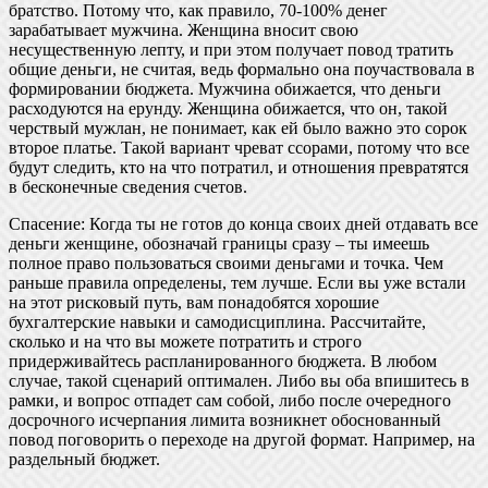
братство. Потому что, как правило, 70-100% денег
зарабатывает мужчина. Женщина вносит свою
несущественную лепту, и при этом получает повод тратить
общие деньги, не считая, ведь формально она поучаствовала в
формировании бюджета. Мужчина обижается, что деньги
расходуются на ерунду. Женщина обижается, что он, такой
черствый мужлан, не понимает, как ей было важно это сорок
второе платье. Такой вариант чреват ссорами, потому что все
будут следить, кто на что потратил, и отношения превратятся
в бесконечные сведения счетов.
Спасение: Когда ты не готов до конца своих дней отдавать все
деньги женщине, обозначай границы сразу – ты имеешь
полное право пользоваться своими деньгами и точка. Чем
раньше правила определены, тем лучше. Если вы уже встали
на этот рисковый путь, вам понадобятся хорошие
бухгалтерские навыки и самодисциплина. Рассчитайте,
сколько и на что вы можете потратить и строго
придерживайтесь распланированного бюджета. В любом
случае, такой сценарий оптимален. Либо вы оба впишитесь в
рамки, и вопрос отпадет сам собой, либо после очередного
досрочного исчерпания лимита возникнет обоснованный
повод поговорить о переходе на другой формат. Например, на
раздельный бюджет.