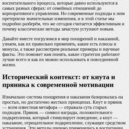
воспитательного процесса, которые давно используются в
самых разных сферах: от семейных отношений до
корпоративного управления. Но современные подходы к ним
претерпели значительные изменения, и в этой статье мы
подробно разберём, что же сегодня считается эффективным и
почему классические методы зачастую уступают новым.
Давайте вместе погрузимся в мир поощрений и наказаний,
узнаем, как их правильно применять, какие есть плюсы и
минусы, а также рассмотрим реальные примеры и научные
факты. Это поможет вам понять, какие стратегии работают
лучше всего и как их можно использовать в повседневной
жизни.
Исторический контекст: от кнута и
пряника к современной мотивации
Изначально система поощрения и наказания базировалась на
простых, но достаточно жестких принципах. Кнут и пряник
— всем известная метафора — отражала суть старых
подходов. Пряник — символ награды, положительного
подкрепления, который стимулирует поведение, а кнут —
наказание, отрицательное подкрепление, служащее средством
устрашения. Эти методы широко применялись в воспитании