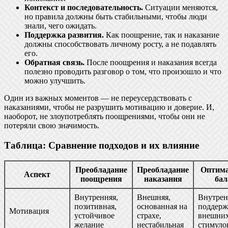
Контекст и последовательность.
Ситуации меняются,
но правила должны быть стабильными, чтобы люди
знали, чего ожидать.
Поддержка развития.
Как поощрение, так и наказание
должны способствовать личному росту, а не подавлять
его.
Обратная связь.
После поощрения и наказания всегда
полезно проводить разговор о том, что произошло и что
можно улучшить.
Один из важных моментов — не переусердствовать с
наказаниями, чтобы не разрушить мотивацию и доверие. И,
наоборот, не злоупотреблять поощрениями, чтобы они не
потеряли свою значимость.
Таблица: Сравнение подходов и их влияние
Преобладание
Преобладание
Оптим
Аспект
поощрения
наказания
бал
Внутренняя,
Внешняя,
Внутрен
позитивная,
основанная на
поддерж
Мотивация
устойчивое
страхе,
внешни
желание
нестабильная
стимуло