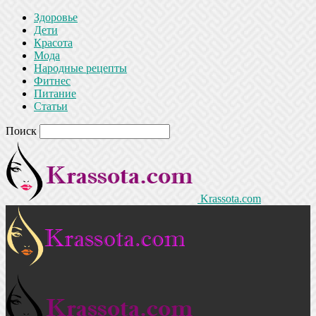
Здоровье
Дети
Красота
Мода
Народные рецепты
Фитнес
Питание
Статьи
Поиск
Krassota.com