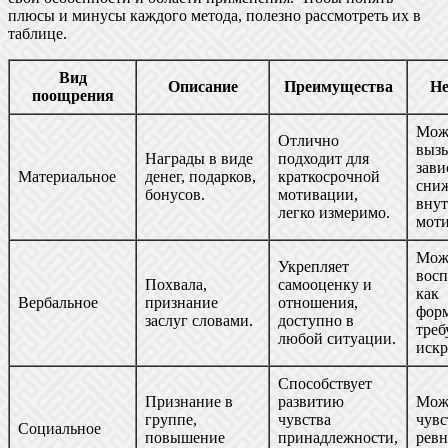
плюсы и минусы каждого метода, полезно рассмотреть их в
таблице.
Вид
Описание
Преимущества
Не
поощрения
Мож
Отлично
выз
Награды в виде
подходит для
зави
Материальное
денег, подарков,
краткосрочной
сни
бонусов.
мотивации,
вну
легко измеримо.
мот
Мож
Укрепляет
восп
Похвала,
самооценку и
как
Вербальное
признание
отношения,
форм
заслуг словами.
доступно в
треб
любой ситуации.
искр
Способствует
Признание в
развитию
Мож
группе,
чувства
чувс
Социальное
повышение
принадлежности,
ревн