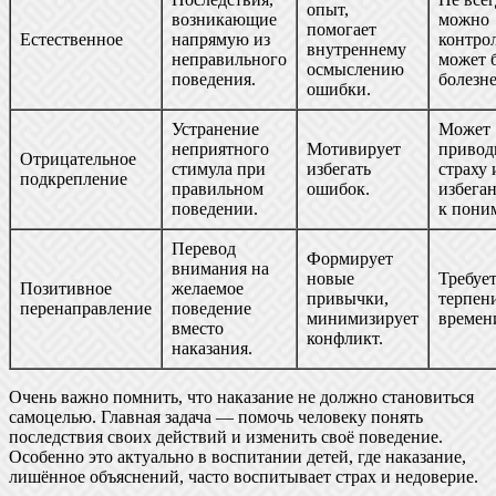
опыт,
возникающие
можно
помогает
Естественное
напрямую из
контро
внутреннему
неправильного
может 
осмыслению
поведения.
болезн
ошибки.
Устранение
Может
неприятного
Мотивирует
привод
Отрицательное
стимула при
избегать
страху 
подкрепление
правильном
ошибок.
избеган
поведении.
к пони
Перевод
Формирует
внимания на
новые
Требуе
Позитивное
желаемое
привычки,
терпен
перенаправление
поведение
минимизирует
времен
вместо
конфликт.
наказания.
Очень важно помнить, что наказание не должно становиться
самоцелью. Главная задача — помочь человеку понять
последствия своих действий и изменить своё поведение.
Особенно это актуально в воспитании детей, где наказание,
лишённое объяснений, часто воспитывает страх и недоверие.