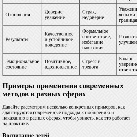
Уважени
Доверие,
Страх,
Отношения
ясными
уважение
недоверие
граница
Формальное
Качественное
соответствие,
Развити
Результаты
и устойчивое
избегание
улучшен
поведение
наказания
Баланс
Эмоциональное
Позитивное,
Стресс и
уверенн
состояние
вдохновленное
тревога
ответст
Примеры применения современных
методов в разных сферах
Давайте рассмотрим несколько конкретных примеров, как
адаптируются современные подходы к поощрению и
наказанию в разных сферах, чтобы увидеть, как это работает
на практике.
Воспитание детей