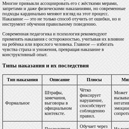
Многие привыкли ассоциировать его с жёсткими мерами,
запретами и даже физическими наказаниями, но современные
подходы кардинально меняют взгляд на этот процесс.
Наказание — это не только способ отучить от ошибки, но и
инструмент обучения правильному поведению.
Современная педагогика и психология рекомендуют
применять наказания с осторожностью, учитывая их влияние
на ребёнка или взрослого человека. Главное — избегать
чувства страха и унижения, превращая наказание в
конструктивный опыт.
Типы наказания и их последствия
Тип наказания
Описание
Плюсы
Ми
Чётко
Штрафы,
Может
фиксирует
замечания,
вызыва
нарушение,
Формальное
выговоры в
негати
способствует
официальном
эмоции,
соблюдению
контексте.
сопрот
правил.
Обучает через
Последствия,
Не всег