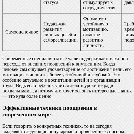
статуса.
стимулирует к
давл
сотрудничеству.
Формирует
Поддержка
устойчивую
Треб
развития
мотивацию,
врем
Самооценочное
личных целей и
помогает
вним
самореализации.
развитию
подх
личности.
Современные специалисты всё чаще подчёркивают важность
перехода от внешних поощрений к внутренним. Когда
человек сам ощущает удовлетворение от достижения цели, его
мотивация становится более устойчивой и глубокой. Это
особенно актуально в воспитании детей и в организации
труда. Ведь если ребёнок учится делать уроки не ради
похвалы мамы, а потому что хочет освоить интересные знания
— это куда более ценно.
Эффективные техники поощрения в
современном мире
Если говорить о конкретных техниках, то на сегодня
выделяют следующие популярные и проверенные способы: