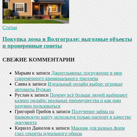
Статьи
Покупка дома в Волгограде: выгодные объекты
и проверенные советы
СВЕЖИЕ КОММЕНТАРИИ
Марьям
к записи
Джентльмены: погружение в мир
современного криминального триллера
Савва
к записи
Идеальный онлайн выбор: игровые
автоматы Вулкан
Руслан
к записи
Почему всё больше людей выбирают
казино онлайн: реальные преимущества и как ими
разумно пользоваться
Григорий Грибов
к записи
Получение займа на
банковскую карту, используя только паспорт в качестве
документа
Кирилл Данилов
к записи
Макияж для разных форм
глаз: секреты идеального образа