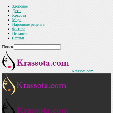
Здоровье
Дети
Красота
Мода
Народные рецепты
Фитнес
Питание
Статьи
Поиск
Krassota.com