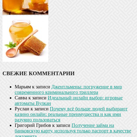
СВЕЖИЕ КОММЕНТАРИИ
Марьям
к записи
Джентльмены: погружение в мир
современного криминального триллера
Савва
к записи
Идеальный онлайн выбор: игровые
автоматы Вулкан
Руслан
к записи
Почему всё больше людей выбирают
казино онлайн: реальные преимущества и как ими
разумно пользоваться
Григорий Грибов
к записи
Получение займа на
банковскую карту, используя только паспорт в качестве
документа