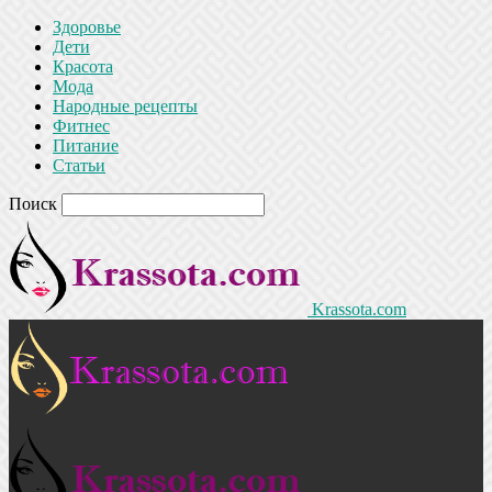
Здоровье
Дети
Красота
Мода
Народные рецепты
Фитнес
Питание
Статьи
Поиск
Krassota.com