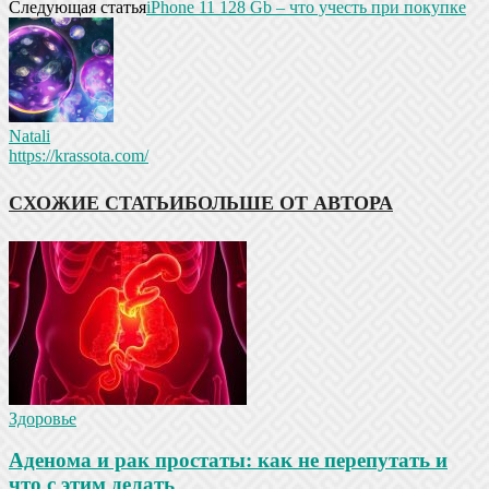
Следующая статья
iPhone 11 128 Gb – что учесть при покупке
Natali
https://krassota.com/
СХОЖИЕ СТАТЬИ
БОЛЬШЕ ОТ АВТОРА
Здоровье
Аденома и рак простаты: как не перепутать и
что с этим делать