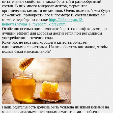
питательные свойства, а также богатый и разнообразный
состав. В них много микроэлементов, ферментов,
органических кислот и витаминов. Очень полезный мед будет
с ежевикой, приобрести его и посмотреть составляющее вы
можете перейдя по ссылке
https://allhoney.ru/12-
honey/ezhevika_s_myedom_kiprey.html
Особенно осенью они помогают бороться с инфекциями, но
лучший эффект для здоровья достигается при регулярном
употреблении в течение года.
Конечно, не весь мед хорошего качества обладает
одинаковыми свойствами. На что обратить внимание, чтобы
польза была максимальной?
Наша бдительность должна быть усилена низкими ценами на
мед, предлагаемыми некоторыми магазинами — обычно