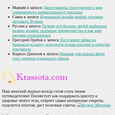
Марьям
к записи
Джентльмены: погружение в мир
современного криминального триллера
Савва
к записи
Идеальный онлайн выбор: игровые
автоматы Вулкан
Руслан
к записи
Почему всё больше людей выбирают
казино онлайн: реальные преимущества и как ими
разумно пользоваться
Григорий Грибов
к записи
Получение займа на
банковскую карту, используя только паспорт в качестве
документа
Кирилл Данилов
к записи
Макияж для разных форм
глаз: секреты идеального образа
Наш женский журнал всегда готов стать твоим
путеводителем! Посоветует как поддержать красоту и
здоровье твоего тела, откроет самые интересные секреты,
поделится опытом, даст полезные советы.