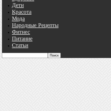
Дети
Красота
Мода
Народные Рецепты
Фитнес
Питание
Статьи