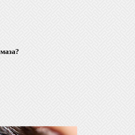
емаза?