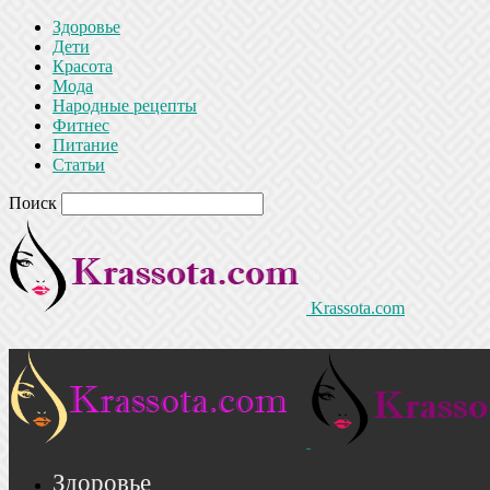
Здоровье
Дети
Красота
Мода
Народные рецепты
Фитнес
Питание
Статьи
Поиск
Krassota.com
Здоровье