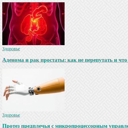
Здоровье
Аденома и рак простаты: как не перепутать и что 
Здоровье
Протез предплечья с микропроцессорным управле