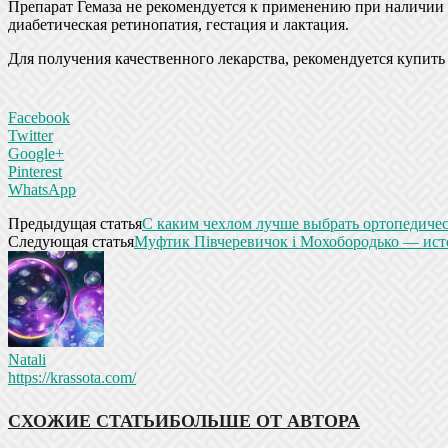
Препарат Гемаза не рекомендуется к применению при наличии 
диабетическая ретинопатия, гестация и лактация.
Для получения качественного лекарства, рекомендуется
купить
Facebook
Twitter
Google+
Pinterest
WhatsApp
Предыдущая статья
С каким чехлом лучше выбрать ортопедичес
Следующая статья
Муфтик Півчеревичок і Мохобородько — ист
Natali
https://krassota.com/
СХОЖИЕ СТАТЬИ
БОЛЬШЕ ОТ АВТОРА